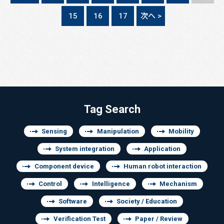
15
16
17
次へ >
Tag Search
Sensing
Manipulation
Mobility
System integration
Application
Component device
Human robot interaction
Control
Intelligence
Mechanism
Software
Society / Education
Verification Test
Paper / Review