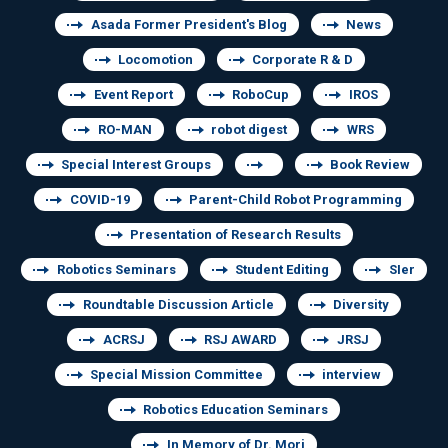
Asada Former President's Blog
News
Locomotion
Corporate R & D
Event Report
RoboCup
IROS
RO-MAN
robot digest
WRS
Special Interest Groups
Book Review
COVID-19
Parent-Child Robot Programming
Presentation of Research Results
Robotics Seminars
Student Editing
SIer
Roundtable Discussion Article
Diversity
ACRSJ
RSJ AWARD
JRSJ
Special Mission Committee
interview
Robotics Education Seminars
In Memory of Dr. Mori