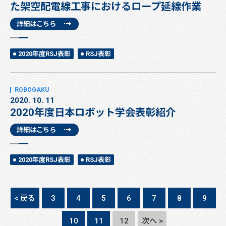
た架空配電線工事におけるロープ延線作業
詳細はこちら
2020年度RSJ表彰
RSJ表彰
2020. 10. 11
2020年度日本ロボット学会表彰紹介
詳細はこちら
2020年度RSJ表彰
RSJ表彰
< 戻る
3
4
5
6
7
8
9
10
11
12
次へ >