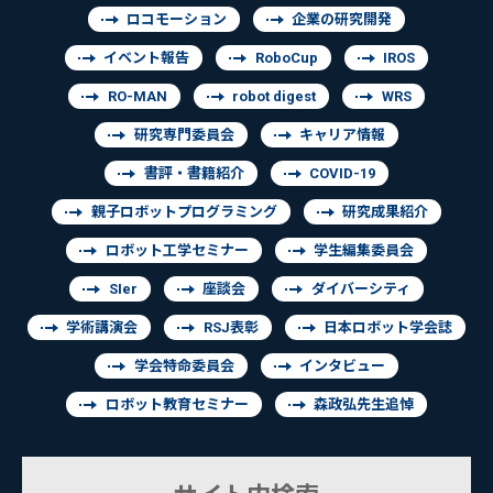
ロコモーション
企業の研究開発
イベント報告
RoboCup
IROS
RO-MAN
robot digest
WRS
研究専門委員会
キャリア情報
書評・書籍紹介
COVID-19
親子ロボットプログラミング
研究成果紹介
ロボット工学セミナー
学生編集委員会
SIer
座談会
ダイバーシティ
学術講演会
RSJ表彰
日本ロボット学会誌
学会特命委員会
インタビュー
ロボット教育セミナー
森政弘先生追悼