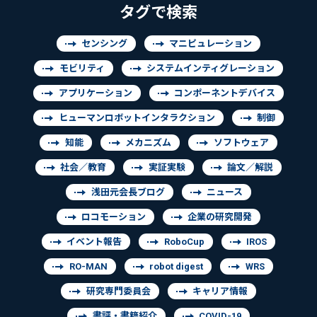
タグで検索
センシング
マニピュレーション
モビリティ
システムインティグレーション
アプリケーション
コンポーネントデバイス
ヒューマンロボットインタラクション
制御
知能
メカニズム
ソフトウェア
社会／教育
実証実験
論文／解説
浅田元会長ブログ
ニュース
ロコモーション
企業の研究開発
イベント報告
RoboCup
IROS
RO-MAN
robot digest
WRS
研究専門委員会
キャリア情報
書評・書籍紹介
COVID-19