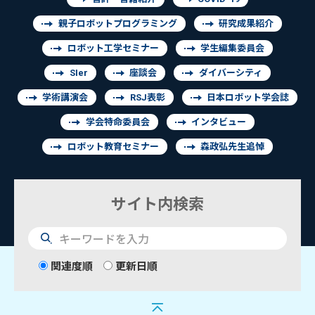
親子ロボットプログラミング
研究成果紹介
ロボット工学セミナー
学生編集委員会
SIer
座談会
ダイバーシティ
学術講演会
RSJ表彰
日本ロボット学会誌
学会特命委員会
インタビュー
ロボット教育セミナー
森政弘先生追悼
サイト内検索
検
索
関連度順
更新日順