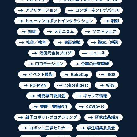
アプリケーション
コンポーネントデバイス
ヒューマンロボットインタラクション
制御
知能
メカニズム
ソフトウェア
社会／教育
実証実験
論文／解説
浅田元会長ブログ
ニュース
ロコモーション
企業の研究開発
イベント報告
RoboCup
IROS
RO-MAN
robot digest
WRS
研究専門委員会
キャリア情報
書評・書籍紹介
COVID-19
親子ロボットプログラミング
研究成果紹介
ロボット工学セミナー
学生編集委員会