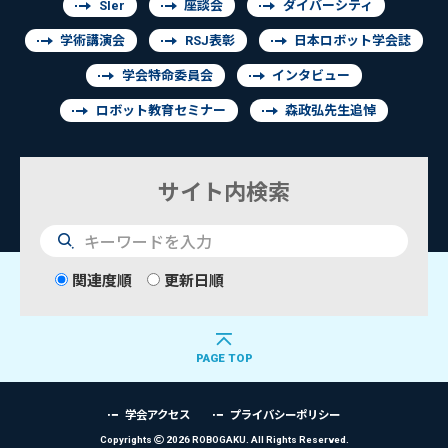
SIer
座談会
ダイバーシティ
学術講演会
RSJ表彰
日本ロボット学会誌
学会特命委員会
インタビュー
ロボット教育セミナー
森政弘先生追悼
サイト内検索
検
索
関連度順
更新日順
PAGE TOP
学会アクセス
プライバシーポリシー
Copyrights
2026 ROBOGAKU.
All Rights Reserved.