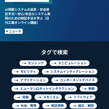
AI搭載システムの品質・安全保
証手法～安心/安全なシステム実
現のための検証手法を学ぶ［日
刊工業オンライン講座］
ニュース
タグで検索
センシング
マニピュレーション
モビリティ
システムインティグレーション
アプリケーション
コンポーネントデバイス
ヒューマンロボットインタラクション
制御
知能
メカニズム
ソフトウェア
社会／教育
実証実験
論文／解説