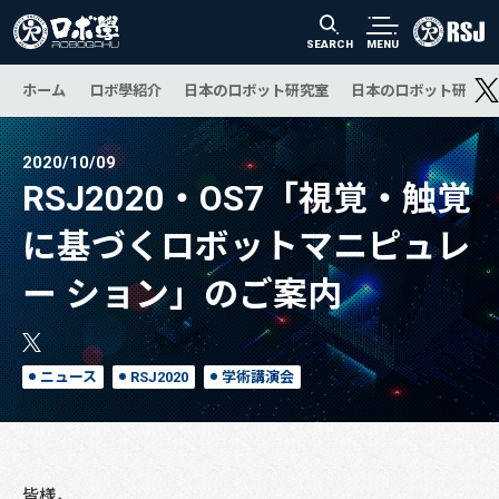
SEARCH
MENU
ホーム
ロボ學紹介
日本のロボット研究室
日本のロボット研究の
2020/10/09
RSJ2020・OS7「視覚・触覚
に基づくロボットマニピュレ
ー ション」のご案内
ニュース
RSJ2020
学術講演会
皆様，