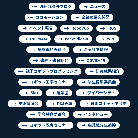
浅田元会長ブログ
ニュース
ロコモーション
企業の研究開発
イベント報告
RoboCup
IROS
RO-MAN
robot digest
WRS
研究専門委員会
キャリア情報
書評・書籍紹介
COVID-19
親子ロボットプログラミング
研究成果紹介
ロボット工学セミナー
学生編集委員会
SIer
座談会
ダイバーシティ
学術講演会
RSJ表彰
日本ロボット学会誌
学会特命委員会
インタビュー
ロボット教育セミナー
森政弘先生追悼