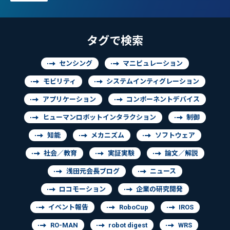
タグで検索
センシング
マニピュレーション
モビリティ
システムインティグレーション
アプリケーション
コンポーネントデバイス
ヒューマンロボットインタラクション
制御
知能
メカニズム
ソフトウェア
社会／教育
実証実験
論文／解説
浅田元会長ブログ
ニュース
ロコモーション
企業の研究開発
イベント報告
RoboCup
IROS
RO-MAN
robot digest
WRS