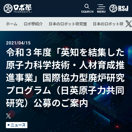
SEARCH
MENU
ホーム
ロボ學紹介
日本のロボット研究室
日本のロボット研究の
2021/04/15
令和３年度「英知を結集した
原子力科学技術・人材育成推
進事業」国際協力型廃炉研究
プログラム（日英原子力共同
研究）公募のご案内
ニュース