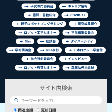
研究専門委員会
キャリア情報
書評・書籍紹介
COVID-19
親子ロボットプログラミング
研究成果紹介
ロボット工学セミナー
学生編集委員会
SIer
座談会
ダイバーシティ
学術講演会
RSJ表彰
日本ロボット学会誌
学会特命委員会
インタビュー
ロボット教育セミナー
森政弘先生追悼
サイト内検索
検
索
関連度順
更新日順