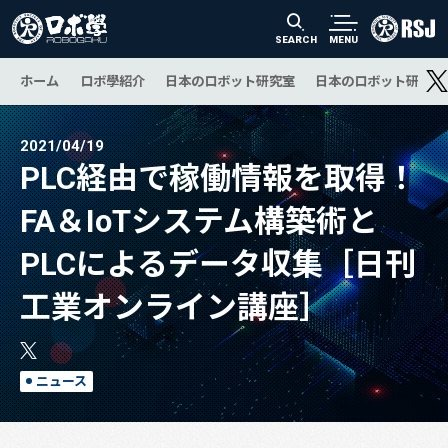
SEARCH
MENU
ホーム
ロボ學紹介
日本のロボット研究室
日本のロボット研究の
2021/04/19
PLC経由で稼働情報を取得！
FA＆IoTシステム構築術と
PLCによるデータ収集［日刊
工業オンライン講座］
ニュース