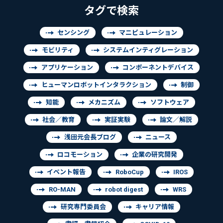
タグで検索
センシング
マニピュレーション
モビリティ
システムインティグレーション
アプリケーション
コンポーネントデバイス
ヒューマンロボットインタラクション
制御
知能
メカニズム
ソフトウェア
社会／教育
実証実験
論文／解説
浅田元会長ブログ
ニュース
ロコモーション
企業の研究開発
イベント報告
RoboCup
IROS
RO-MAN
robot digest
WRS
研究専門委員会
キャリア情報