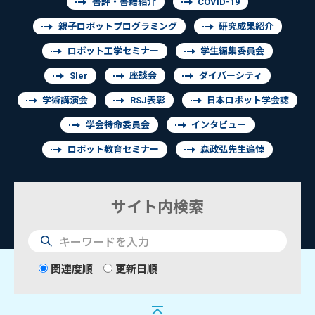
書評・書籍紹介
COVID-19
親子ロボットプログラミング
研究成果紹介
ロボット工学セミナー
学生編集委員会
SIer
座談会
ダイバーシティ
学術講演会
RSJ表彰
日本ロボット学会誌
学会特命委員会
インタビュー
ロボット教育セミナー
森政弘先生追悼
サイト内検索
検
索
関連度順
更新日順