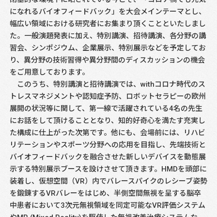
になれるバイオフィードバック」を大会メインテーマとし、
幅広い領域における研究者にお集まり頂くことといたしまし
た。一般演題発表に加え、特別講演、招待講演、各分野の講
習会、シンポジウム、企業展示、特別展示などを予定してお
り、異分野の技術習得や異分野間のディスカッションの機会
をご用意しております。
このうち、特別講演と招待講演では、withコロナ時代のス
トレスマネジメントや認知症予防、ロボットセラピーの欧州
展開の状況等に関して、第一線で活躍されている4名の先生
にお話をして頂けることとなり、知的好奇心を満たす充実し
た構成に仕上がった次第です。他にも、会場前には、リハビ
リテーションやスポーツ分野への応用を目指し、先端技術と
バイオフィードバックを融合させた新しいデバイスを動態展
示する特別展示ブースを設けさせて頂きます。HMDを頭部に
装着し、仮想空間（VR）内でバレースパイクのレシーブ姿勢
を鍛錬するVRバレーをはじめ、半側空間無視を呈する脳卒
中患者において3次元無視領域を同定可能なVR評価システム