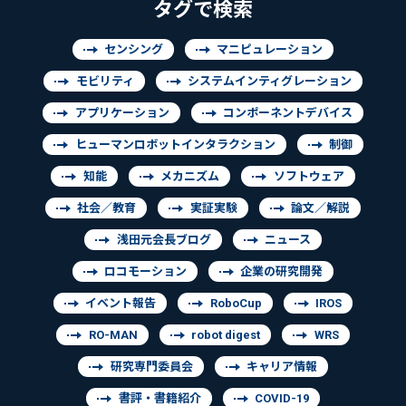
タグで検索
センシング
マニピュレーション
モビリティ
システムインティグレーション
アプリケーション
コンポーネントデバイス
ヒューマンロボットインタラクション
制御
知能
メカニズム
ソフトウェア
社会／教育
実証実験
論文／解説
浅田元会長ブログ
ニュース
ロコモーション
企業の研究開発
イベント報告
RoboCup
IROS
RO-MAN
robot digest
WRS
研究専門委員会
キャリア情報
書評・書籍紹介
COVID-19