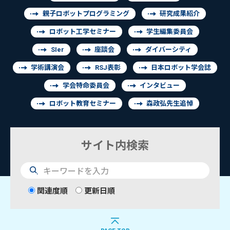
親子ロボットプログラミング
研究成果紹介
ロボット工学セミナー
学生編集委員会
SIer
座談会
ダイバーシティ
学術講演会
RSJ表彰
日本ロボット学会誌
学会特命委員会
インタビュー
ロボット教育セミナー
森政弘先生追悼
サイト内検索
検
索
関連度順
更新日順