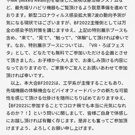
やMR (Mixed Reality)を駆使した無視改善治療システムな
ど、最先端リハビリ機器もご覧頂けるよう鋭意準備を進めて
おります。新型コロナウィルス感染拡大第7波の動向予測が
気になる現状ではございますが、BF2022主催側としては万
全の感染予防対策を講じますゆえ、上記の特別展示ブースも
含め、”来て”、”見て”、”触って”、”体験”して頂ければ幸いで
す。なお、特別展示ブースについては、「VR・ろぼフェス
タ」として、どなたでも無料でご参加いただける企画とさせ
て頂きました。お子様から大人まで、お楽しみ頂ける内容に
なっておりますので、ご家族やご友人とお誘いあわせて参加
頂ければ幸いです。
以上、本大会BF2022は、工学系が主催することもあり、
先端機器の体験機会などバイオフィードバックの新たな可能
性を感じて頂ける仕掛けを随所にちりばめておりますゆえ、
【BF2022に参加することでコロナ禍でも本当に元気になれ
るのか？！】という問いに関しまして、皆様ご自身で体感し
にお越し頂ければ有難く存じます。是非とも奮ってご参加頂
けますよう、よろしくお願い申し上げます。