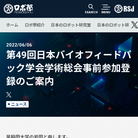
SEARCH
MENU
ホーム
ロボ學紹介
日本のロボット研究室
日本のロボット研究の
2022/06/06
第49回日本バイオフィードバ
ック学会学術総会事前参加登
録のご案内
ニュース
早稲田大学の岩田と申します。