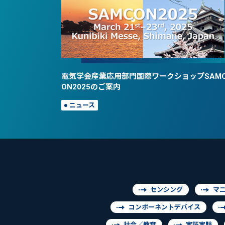
電気学会産業応用部門国際ワークショップSAM
ON2025のご案内
ニュース
センシング
マ
コンポーネントデバイス
社会／教育
実証実験