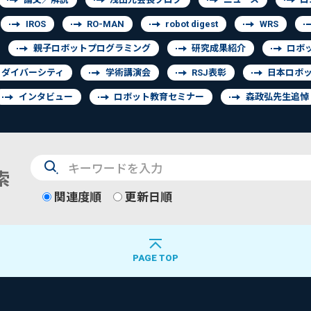
IROS
RO-MAN
robot digest
WRS
親子ロボットプログラミング
研究成果紹介
ロボ
ダイバーシティ
学術講演会
RSJ表彰
日本ロボ
インタビュー
ロボット教育セミナー
森政弘先生追悼
検
索
索
関連度順
更新日順
PAGE TOP