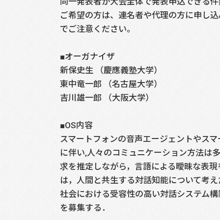
同一発表者が大会全体で発表申込できる件
ご希望の方は、連名者や代理の方に申し込
でご注意ください。
■オーガナイザ
新保史生 （慶應義塾大学）
東中竜一郎 （名古屋大学）
吉川雄一郎 （大阪大学）
■OS内容
スマートフォンの音声エージェントやスマ
に伴い,人々のコミュニケーション方法は
求を推定しながら，言語による曖昧な表現
は，人間と共生する対話知能について考え
社会における受容性の高い対話システム構
を募集する．