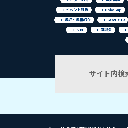
イベント報告
RoboCup
書評・書籍紹介
COVID-19
SIer
座談会
サイト内検