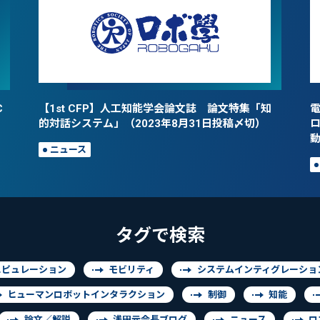
C
【1st CFP】人工知能学会論文誌 論文特集「知
的対話システム」（2023年8月31日投稿〆切）
ニュース
タグで検索
ニピュレーション
モビリティ
システムインティグレーショ
ヒューマンロボットインタラクション
制御
知能
論文／解説
浅田元会長ブログ
ニュース
ロ