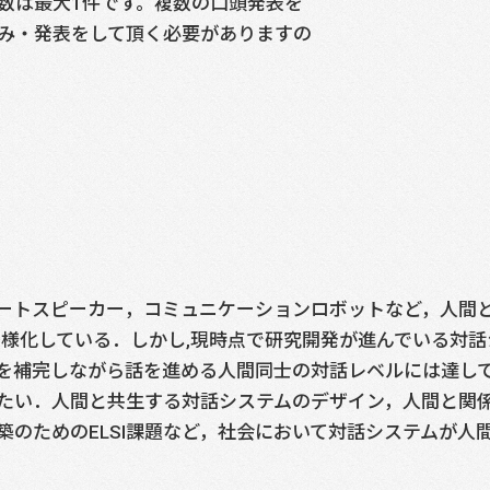
数は最大1件です。複数の口頭発表を
み・発表をして頂く必要がありますの
ートスピーカー，コミュニケーションロボットなど，人間
多様化している．しかし,現時点で研究開発が進んでいる対話
を補完しながら話を進める人間同士の対話レベルには達し
たい．人間と共生する対話システムのデザイン，人間と関
築のためのELSI課題など，社会において対話システムが人