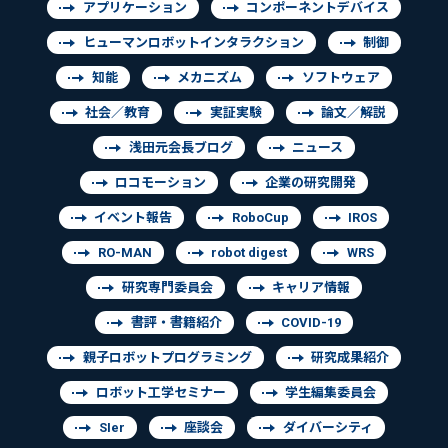
アプリケーション
コンポーネントデバイス
ヒューマンロボットインタラクション
制御
知能
メカニズム
ソフトウェア
社会／教育
実証実験
論文／解説
浅田元会長ブログ
ニュース
ロコモーション
企業の研究開発
イベント報告
RoboCup
IROS
RO-MAN
robot digest
WRS
研究専門委員会
キャリア情報
書評・書籍紹介
COVID-19
親子ロボットプログラミング
研究成果紹介
ロボット工学セミナー
学生編集委員会
SIer
座談会
ダイバーシティ