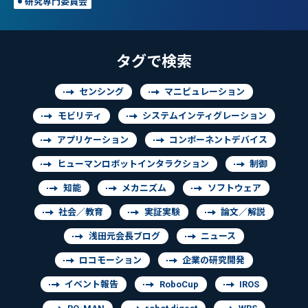
研究専門委員会
タグで検索
センシング
マニピュレーション
モビリティ
システムインティグレーション
アプリケーション
コンポーネントデバイス
ヒューマンロボットインタラクション
制御
知能
メカニズム
ソフトウェア
社会／教育
実証実験
論文／解説
浅田元会長ブログ
ニュース
ロコモーション
企業の研究開発
イベント報告
RoboCup
IROS