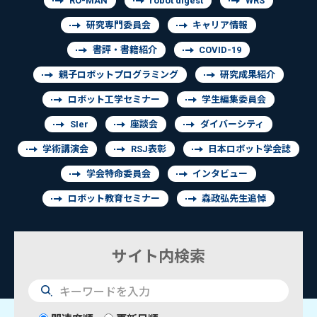
RO-MAN
robot digest
WRS
研究専門委員会
キャリア情報
書評・書籍紹介
COVID-19
親子ロボットプログラミング
研究成果紹介
ロボット工学セミナー
学生編集委員会
SIer
座談会
ダイバーシティ
学術講演会
RSJ表彰
日本ロボット学会誌
学会特命委員会
インタビュー
ロボット教育セミナー
森政弘先生追悼
サイト内検索
検
索