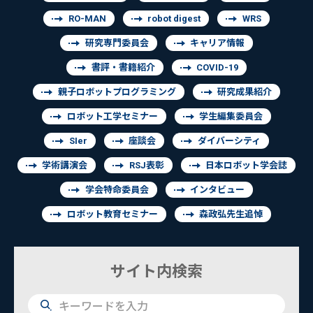
RO-MAN
robot digest
WRS
研究専門委員会
キャリア情報
書評・書籍紹介
COVID-19
親子ロボットプログラミング
研究成果紹介
ロボット工学セミナー
学生編集委員会
SIer
座談会
ダイバーシティ
学術講演会
RSJ表彰
日本ロボット学会誌
学会特命委員会
インタビュー
ロボット教育セミナー
森政弘先生追悼
サイト内検索
検