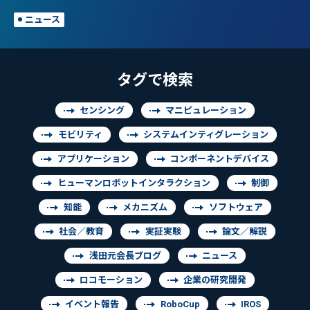
ニュース
タグで検索
センシング
マニピュレーション
モビリティ
システムインティグレーション
アプリケーション
コンポーネントデバイス
ヒューマンロボットインタラクション
制御
知能
メカニズム
ソフトウェア
社会／教育
実証実験
論文／解説
浅田元会長ブログ
ニュース
ロコモーション
企業の研究開発
イベント報告
RoboCup
IROS