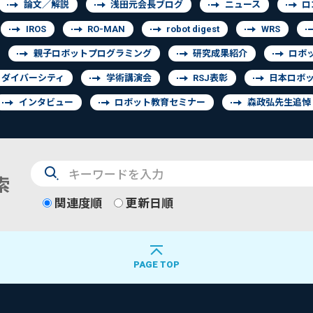
論文／解説
浅田元会長ブログ
ニュース
ロ
IROS
RO-MAN
robot digest
WRS
親子ロボットプログラミング
研究成果紹介
ロボ
ダイバーシティ
学術講演会
RSJ表彰
日本ロボ
インタビュー
ロボット教育セミナー
森政弘先生追悼
検
索
索
関連度順
更新日順
PAGE TOP