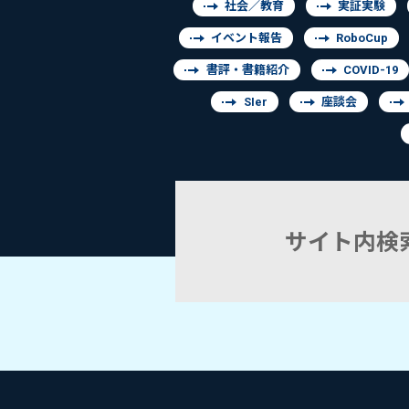
社会／教育
実証実験
イベント報告
RoboCup
書評・書籍紹介
COVID-19
SIer
座談会
サイト内検