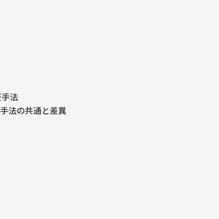
証手法
証手法の共通と差異