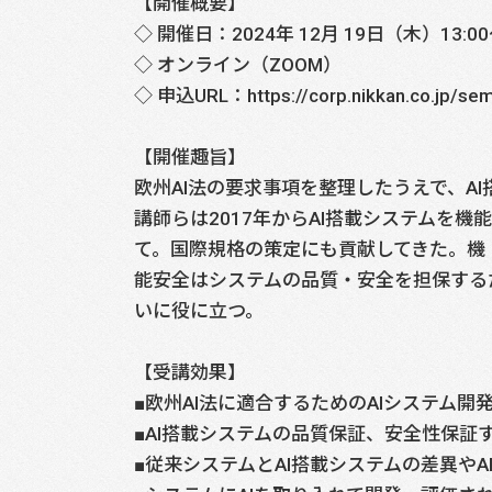
【開催概要】
◇ 開催日：2024年 12月 19日（木）13:
◇ オンライン（ZOOM）
◇ 申込URL：https://corp.nikkan.co.jp/sem
【開催趣旨】
欧州AI法の要求事項を整理したうえで、A
講師らは2017年からAI搭載システムを
て。国際規格の策定にも貢献してきた。機
能安全はシステムの品質・安全を担保する
いに役に立つ。
【受講効果】
■欧州AI法に適合するためのAIシステム
■AI搭載システムの品質保証、安全性保証
■従来システムとAI搭載システムの差異や