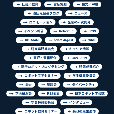
社会／教育
実証実験
論文／解説
浅田元会長ブログ
ニュース
ロコモーション
企業の研究開発
イベント報告
RoboCup
IROS
RO-MAN
robot digest
WRS
研究専門委員会
キャリア情報
書評・書籍紹介
COVID-19
親子ロボットプログラミング
研究成果紹介
ロボット工学セミナー
学生編集委員会
SIer
座談会
ダイバーシティ
学術講演会
RSJ表彰
日本ロボット学会誌
学会特命委員会
インタビュー
ロボット教育セミナー
森政弘先生追悼