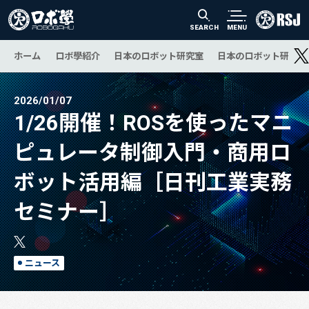
SEARCH
MENU
ホーム
ロボ學紹介
日本のロボット研究室
日本のロボット研究の
2026/01/07
1/26開催！ROSを使ったマニ
ピュレータ制御入門・商用ロ
ボット活用編［日刊工業実務
セミナー］
ニュース