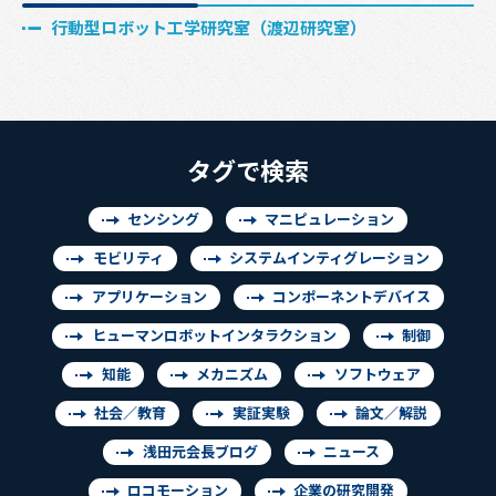
行動型ロボット工学研究室（渡辺研究室）
タグで検索
センシング
マニピュレーション
モビリティ
システムインティグレーション
アプリケーション
コンポーネントデバイス
ヒューマンロボットインタラクション
制御
知能
メカニズム
ソフトウェア
社会／教育
実証実験
論文／解説
浅田元会長ブログ
ニュース
ロコモーション
企業の研究開発