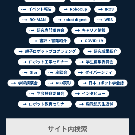
イベント報告
RoboCup
IROS
RO-MAN
robot digest
WRS
研究専門委員会
キャリア情報
書評・書籍紹介
COVID-19
親子ロボットプログラミング
研究成果紹介
ロボット工学セミナー
学生編集委員会
SIer
座談会
ダイバーシティ
学術講演会
RSJ表彰
日本ロボット学会誌
学会特命委員会
インタビュー
ロボット教育セミナー
森政弘先生追悼
サイト内検索