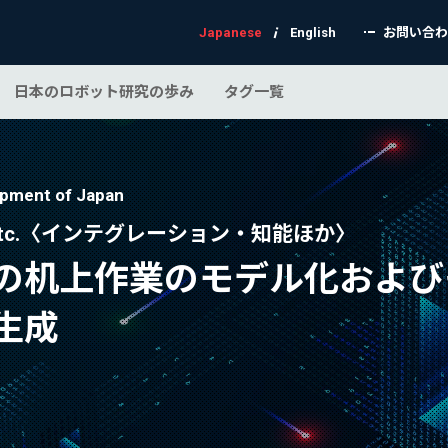
Japanese
English
お問い合
日本のロボット研究の歩み
タグ一覧
opment of Japan
igence, etc.〈インテグレーション・知能ほか〉
の机上作業のモデル化および
生成