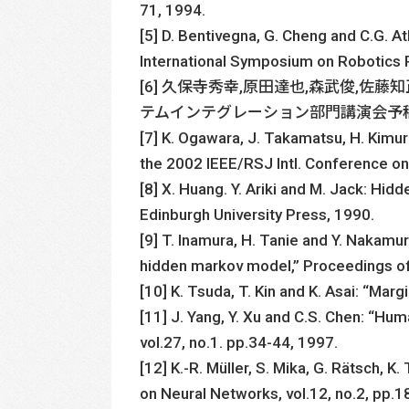
71, 1994.
[5] D. Bentivegna, G. Cheng and C.G. A
International Symposium on Robotics 
[6] 久保寺秀幸,原田達也,森武俊,
テムインテグレーション部門講演会予稿集,pp.
[7] K. Ogawara, J. Takamatsu, H. Kimu
the 2002 IEEE/RSJ Intl. Conference o
[8] X. Huang. Y. Ariki and M. Jack: H
Edinburgh University Press, 1990.
[9] T. Inamura, H. Tanie and Y. Nakam
hidden markov model,” Proceedings of
[10] K. Tsuda, T. Kin and K. Asai: “Mar
[11] J. Yang, Y. Xu and C.S. Chen: “Hu
vol.27, no.1. pp.34-44, 1997.
[12] K.-R. Müller, S. Mika, G. Rätsch, 
on Neural Networks, vol.12, no.2, pp.1