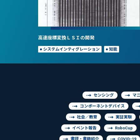
高速座標変換ＬＳＩの開発
システムインティグレーション
知能
センシング
マ
コンポーネントデバイス
社会／教育
実証実験
イベント報告
RoboCup
書評・書籍紹介
COVID-19