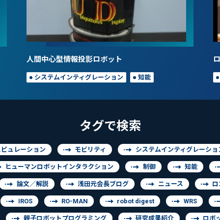
人間中心型情報投影ロボット
システムインティグレーション
知能
タグで検索
ニピュレーション
モビリティ
システムインティグレーショ
ヒューマンロボットインタラクション
制御
知能
論文／解説
浅田元会長ブログ
ニュース
ロ
IROS
RO-MAN
robot digest
WRS
親子ロボットプログラミング
研究成果紹介
ロボ