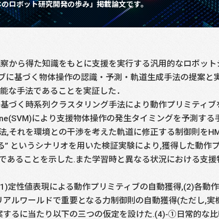
本のロボット研究開発の歩み」掲載論文です。
観察から得た知識をもとに支援を実行する汎用的なロボット
ブに基づく物体操作の認識・予測・軌道生成手法の提案と実
可能な手法であることを実証した．
del(HMM)に基づく時系列クラスタリング手法により動作プリミ
chine(SVM)により支援物体操作の発生タイミングを予測する手法,Dyn
法,それを環境との干渉を考えた軌道に修正する制御則をH
ける” というシナリオを用いた検証実験により,獲得した動
であることを示した.また学習時と異なる状況における支援
(1)定性値表現による動作プリミティブの自動獲得,(2)各
)リアルワールドで重要となる力制御則の自動獲得(ただし,実
案するに当たり以下の三つの仮定を設けた.(4)-①日常的な比