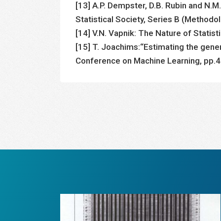
[13] A.P. Dempster, D.B. Rubin and N.M
Statistical Society, Series B (Methodol
[14] V.N. Vapnik: The Nature of Statist
[15] T. Joachims:“Estimating the gener
Conference on Machine Learning, pp.4