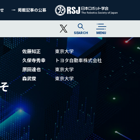
わせ
掲載記事の公募
SEARCH
MENU
佐藤知正
東京大学
久保寺秀幸
トヨタ自動車株式会社
原田達也
東京大学
森武俊
東京大学
そ