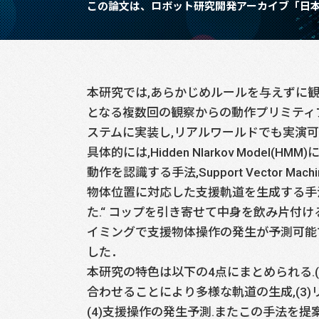
この論文は、ロボット研究開発アーカイブ「日
本研究では,あらかじめルールを与えずに
となる複数回の観察からの動作プリミティ
ステムに実装し,リアルワールドでも実演
具体的には,Hidden Nlarkov Mo
動作を認識する手法,Support Vector Ma
物体位置に対応した支援軌道を生成する手
た.“ コップを引き寄せて中身を飲み片付
イミングで支援物体操作の発生が予測可能
した．
本研究の特色は以下の4点にまとめられる.
合わせることにより多様な軌道の生成,(3
(4)支援操作の発生予測.またこの手法を提