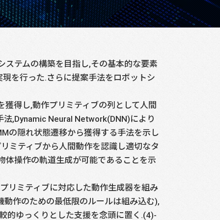
システムの構築を目指し,その基本的な要素
現を行った.さらに提案手法をロボットシ
ティブを獲得し,動作プリミティブの列として人間
amic Neural Network(DNN)により
MMの隠れ状態遷移から獲得する手法を示し
作プリミティブから人間動作を認識し適切なタ
物体操作の軌道生成が可能であることを示
動作プリミティブに対応した動作生成器を組み
機動作のための最低限のルールは組み込む),
較的ゆっくりとした支援を念頭に置く.(4)-