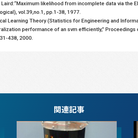
. Laird:“Maximum likelihood from incomplete data via the E
ogical), vol.39,no.1, pp.1-38, 1977.
ical Learning Theory (Statistics for Engineering and Inform
alization performance of an svm efficiently,” Proceedings 
31-438, 2000.
関連記事