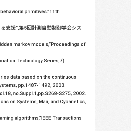
behavioral primitives.”11th
よる支援”,第5回計測自動制御学会シス
 hidden markov models,”Proceedings of
rmation Technology Series,7).
ries data based on the continuous
Systems, pp.1487-1492, 2003.
 vol.18, no.Suppl.1,pp.S268-S275, 2002.
tions on Systems, Man, and Cybanetics,
learning algorithms,”IEEE Transactions