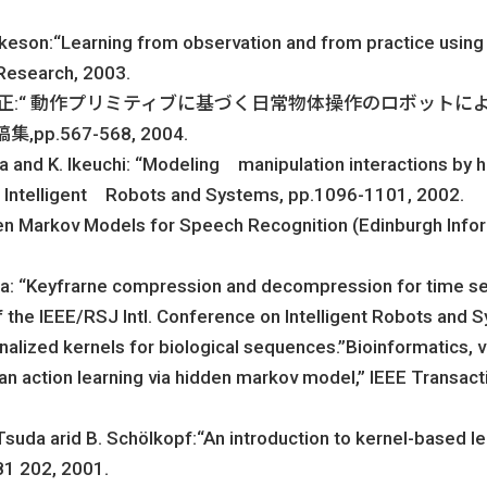
tkeson:“Learning from observation and from practice using 
Research, 2003.
佐藤知正:“ 動作プリミティブに基づく日常物体操作のロボットに
567-568, 2004.
ra and K. Ikeuchi: “Modeling manipulation interactions by
n Intelligent Robots and Systems, pp.1096-1101, 2002.
idden Markov Models for Speech Recognition (Edinburgh Info
ura: “Keyfrarne compression and decompression for time se
 the IEEE/RSJ Intl. Conference on Intelligent Robots and 
ginalized kernels for biological sequences.”Bioinformatics,
man action learning via hidden markov model,” IEEE Transac
K. Tsuda arid B. Schölkopf:“An introduction to kernel-based 
81 202, 2001.