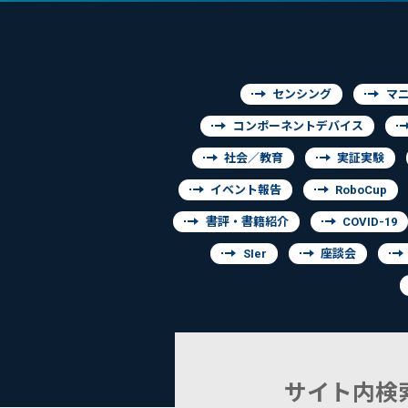
センシング
マ
コンポーネントデバイス
社会／教育
実証実験
イベント報告
RoboCup
書評・書籍紹介
COVID-19
SIer
座談会
サイト内検