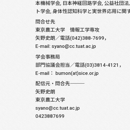
本機械学会, 日本神経回路学会, 公益社団
ト学会, 身体性認知科学と実世界応用に関す
問合せ先
東京農工大学 情報工学専攻
矢野史朗／電話(042)388-7699，
E-mail: syano@cc.tuat.ac.jp
学会事務局
部門協議会担当／電話(03)3814-4121，
E-mail： bumon(at)sice.or.jp
配信元・問合先――――――――――――――――――――――――――――
矢野史朗
東京農工大学
syano@cc.tuat.ac.jp
0423887699