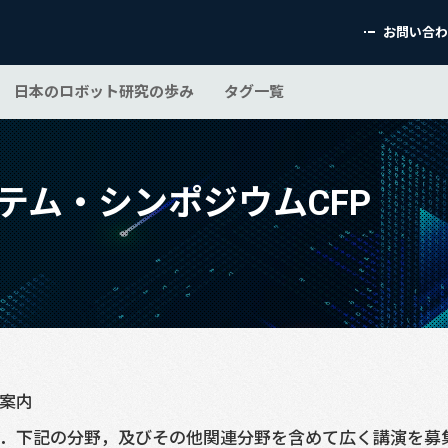
お問い合
日本のロボット研究の歩み
タグ一覧
テム・シンポジウムCFP
ご案内
す．下記の分野，及びその他関連分野を含めて広く講演を募