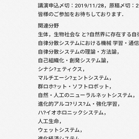
講演申込〆切：2019/11/28，原稿〆切：2
皆様のご参加をお待ちしております．
関連分野
生体，生物社会な と?自然界に存在する自
自律分散システムにおける機械 学習・通
自律分散システムの理論・方法論，
自己組織化・創発システム論，
シナシ?ェティクス，
マルチエーシ?ェントシステム，
群ロホ?ット・ソフトロボット，
自然・人工のニューラルネットシステム，
進化的アルコ?リス?ム・強化学習，
ハ?イオホロニックシステム，
人工生命，
ウェットシステム，
進化経済システム，