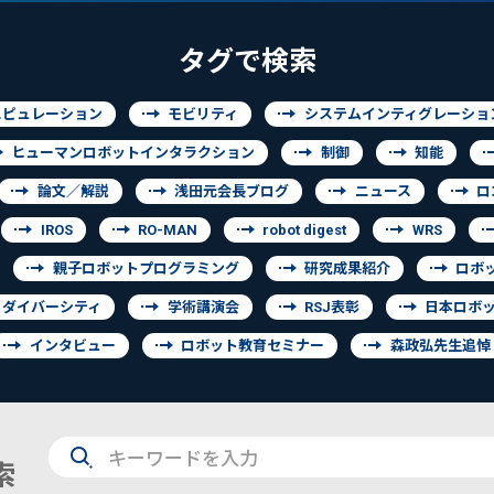
タグで検索
ニピュレーション
モビリティ
システムインティグレーショ
ヒューマンロボットインタラクション
制御
知能
論文／解説
浅田元会長ブログ
ニュース
ロ
IROS
RO-MAN
robot digest
WRS
親子ロボットプログラミング
研究成果紹介
ロボ
ダイバーシティ
学術講演会
RSJ表彰
日本ロボ
インタビュー
ロボット教育セミナー
森政弘先生追悼
検
索