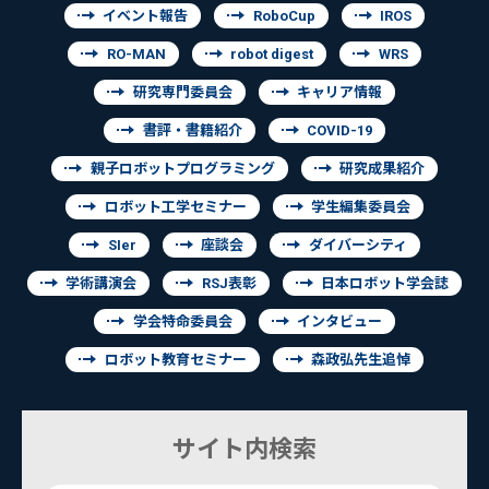
イベント報告
RoboCup
IROS
RO-MAN
robot digest
WRS
研究専門委員会
キャリア情報
書評・書籍紹介
COVID-19
親子ロボットプログラミング
研究成果紹介
ロボット工学セミナー
学生編集委員会
SIer
座談会
ダイバーシティ
学術講演会
RSJ表彰
日本ロボット学会誌
学会特命委員会
インタビュー
ロボット教育セミナー
森政弘先生追悼
サイト内検索