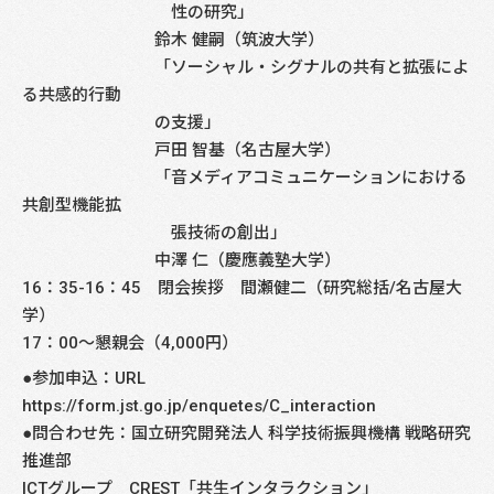
性の研究」
鈴木 健嗣（筑波大学）
「ソーシャル・シグナルの共有と拡張によ
る共感的行動
の支援」
戸田 智基（名古屋大学）
「音メディアコミュニケーションにおける
共創型機能拡
張技術の創出」
中澤 仁（慶應義塾大学）
16：35-16：45 閉会挨拶 間瀬健二（研究総括/名古屋大
学）
17：00～懇親会（4,000円）
●参加申込：URL
https://form.jst.go.jp/enquetes/C_interaction
●問合わせ先：国立研究開発法人 科学技術振興機構 戦略研究
推進部
ICTグループ CREST「共生インタラクション」