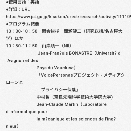
●使用言語：英語
●詳細：URL
https://www.jst.go.jp/kisoken/crest/research/activity/111
●プログラム概要
10：30-10：50 開会挨拶 間瀬健二（研究総括/名古屋大
学）ほか
10：50-11：50 山岸順一（NII）
Jean-Fran?ois BONASTRE（Universit? d
´Avignon et des
Pays du Vaucluse）
「VoicePersonaeプロジェクト - メディアク
ローンと
プライバシー保護」
中村哲（奈良先端科学技術大学院大学)
Jean-Claude Martin（Laboratoire
d'informatique pour
la m?canique et les sciences de l'ing?
nieur）