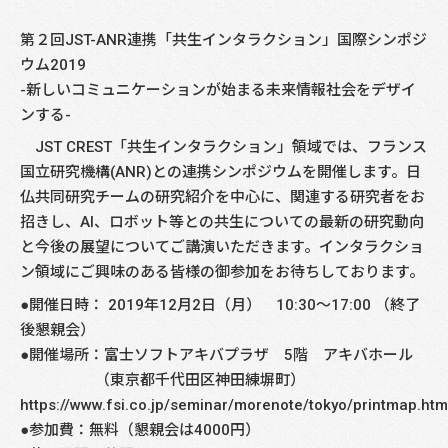
第２回JST-ANR連携「共生インタラクション」国際シンポジ
ウム2019
-新しいコミュニケーションが始まる未来情報社会をデザイ
ンする-
JST CREST「共生インタラクション」領域では、フランス
国立研究機構(ANR)との連携シンポジウムを開催します。日
仏共同研究チームの研究紹介を中心に、関連する研究者をお
招きし、AI、ロボット等との共生についての最新の研究動向
と今後の展望についてご講演いただきます。インタラクショ
ン領域にご興味のある皆様の御参加をお待ちしております。
●開催日時： 2019年12月2日（月） 10:30～17:00 （終了
後懇親会）
●開催場所：富士ソフトアキバプラザ 5階 アキバホール
（東京都千代田区神田練塀町）
https://www.fsi.co.jp/seminar/morenote/tokyo/printmap.htm
●参加費：無料（懇親会は4000円）