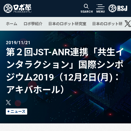
SEARCH
MENU
ホーム
ロボ學紹介
日本のロボット研究室
日本のロボット研究の
2019/11/21
第２回JST-ANR連携「共生イ
ンタラクション」国際シンポ
ジウム2019（12月2日(月)：
アキバホール）
ニュース