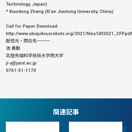
Technology, Japan)
* Xiaodong Zhang (Xi’an Jiaotong University, China)
Call for Paper Download:
http://www.ubiquitousrobots.org/2021/files/UR2021_CFP.pd
配信元・問合先――――――――――――――――――――――――――――
池 勇勳
北陸先端科学技術大学院大学
ji-y@jaist.ac.jp
0761-51-1170
関連記事