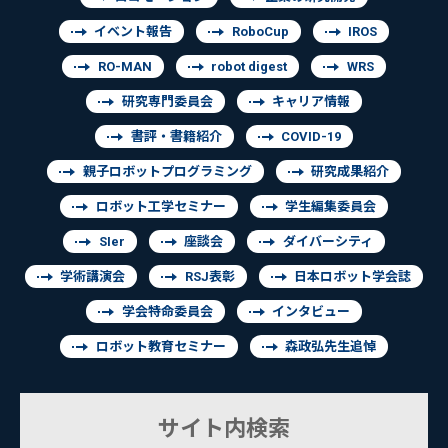
イベント報告
RoboCup
IROS
RO-MAN
robot digest
WRS
研究専門委員会
キャリア情報
書評・書籍紹介
COVID-19
親子ロボットプログラミング
研究成果紹介
ロボット工学セミナー
学生編集委員会
SIer
座談会
ダイバーシティ
学術講演会
RSJ表彰
日本ロボット学会誌
学会特命委員会
インタビュー
ロボット教育セミナー
森政弘先生追悼
サイト内検索