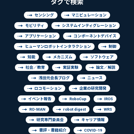
タグで検索
センシング
マニピュレーション
モビリティ
システムインティグレーション
アプリケーション
コンポーネントデバイス
ヒューマンロボットインタラクション
制御
知能
メカニズム
ソフトウェア
社会／教育
実証実験
論文／解説
浅田元会長ブログ
ニュース
ロコモーション
企業の研究開発
イベント報告
RoboCup
IROS
RO-MAN
robot digest
WRS
研究専門委員会
キャリア情報
書評・書籍紹介
COVID-19