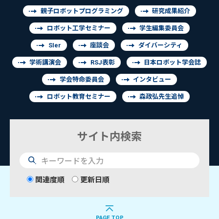
親子ロボットプログラミング
研究成果紹介
ロボット工学セミナー
学生編集委員会
SIer
座談会
ダイバーシティ
学術講演会
RSJ表彰
日本ロボット学会誌
学会特命委員会
インタビュー
ロボット教育セミナー
森政弘先生追悼
サイト内検索
検
索
関連度順
更新日順
PAGE TOP