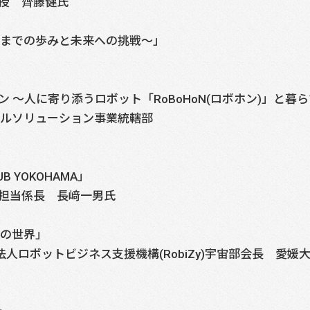
授 齊藤健氏
れまでの歩みと未来への挑戦～」
 ～人に寄り添うロボット「RoBoHoN(ロボホン)」と暮
ルソリューション事業統轄部
 YOKOHAMA」
担当係長 長﨑一男氏
トの世界」
O法人ロボットビジネス支援機構(RobiZy)宇宙部会長 愛