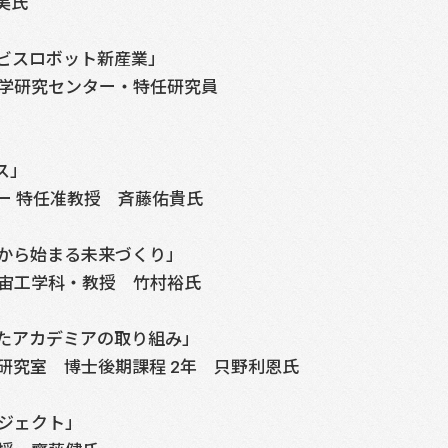
美氏
ビスロボット新産業」
学研究センター・特任研究員
ス」
 特任准教授 斉藤佑貴氏
から始まる未来づくり」
宙工学科・教授 竹村裕氏
たアカデミアの取り組み」
n研究室 博士後期課程 2年 只野利恩氏
ジェクト」