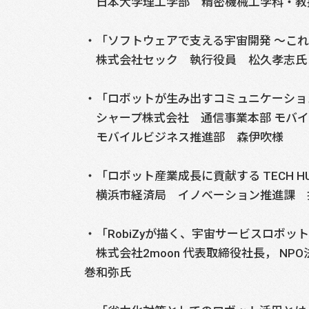
日本大学理工学部 精密機械工学科・教
・「ソフトウェアで支える宇宙開発 ～こ
株式会社セック 執行役員 松久孝志氏
・「ロボットが生み出すコミュニケーション
シャープ株式会社 通信事業本部 モバイ
モバイルビジネス推進部 森伊吹様
・「ロボット産業成長に貢献する TECH HUB
横浜市経済局 イノベーション推進課 
・「RobiZyが描く、宇宙サービスロボッ
株式会社2moon 代表取締役社長， NP
巻和弥氏