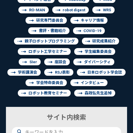
RO-MAN
robot digest
WRS
研究専門委員会
キャリア情報
書評・書籍紹介
COVID-19
親子ロボットプログラミング
研究成果紹介
ロボット工学セミナー
学生編集委員会
SIer
座談会
ダイバーシティ
学術講演会
RSJ表彰
日本ロボット学会誌
学会特命委員会
インタビュー
ロボット教育セミナー
森政弘先生追悼
サイト内検索