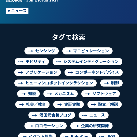
ニュース
タグで検索
センシング
マニピュレーション
モビリティ
システムインティグレーション
アプリケーション
コンポーネントデバイス
ヒューマンロボットインタラクション
制御
知能
メカニズム
ソフトウェア
社会／教育
実証実験
論文／解説
浅田元会長ブログ
ニュース
ロコモーション
企業の研究開発
イベント報告
RoboCup
IROS