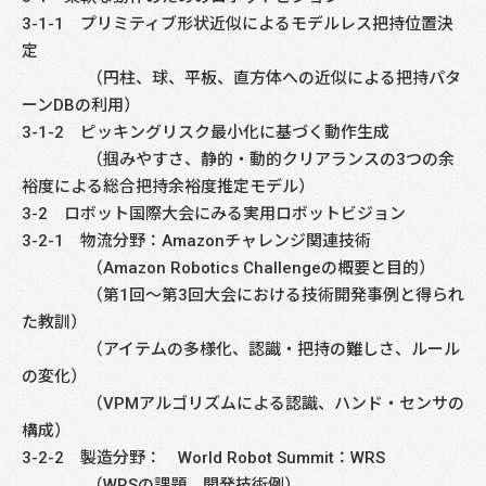
3-1-1 プリミティブ形状近似によるモデルレス把持位置決
定
（円柱、球、平板、直方体への近似による把持パタ
ーンDBの利用）
3-1-2 ピッキングリスク最小化に基づく動作生成
（掴みやすさ、静的・動的クリアランスの3つの余
裕度による総合把持余裕度推定モデル）
3-2 ロボット国際大会にみる実用ロボットビジョン
3-2-1 物流分野：Amazonチャレンジ関連技術
（Amazon Robotics Challengeの概要と目的）
（第1回～第3回大会における技術開発事例と得られ
た教訓）
（アイテムの多様化、認識・把持の難しさ、ルール
の変化）
（VPMアルゴリズムによる認識、ハンド・センサの
構成）
3-2-2 製造分野： World Robot Summit：WRS
（WRSの課題，開発技術例）