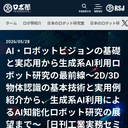
SEARCH
MENU
ホーム
ロボ學紹介
日本のロボット研究室
日本のロボット研究の
2026/05/28
AI・ロボットビジョンの基礎
と実応用から生成系AI利用ロ
ボット研究の最前線～2D/3D
物体認識の基本技術と実用例
紹介から、生成系AI利用によ
るAI知能化ロボット研究の展
望まで～［日刊工業実務セミ