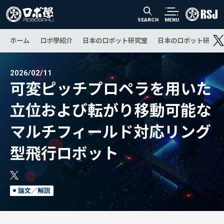
SEARCH
MENU
ホーム
ロボ學紹介
日本のロボット研究室
日本のロボット研究の
2026/02/11
可変ピッチプロペラを用いた
立位および転がり移動可能な
マルチフィールド対応リング
型飛行ロボット
論文／解説