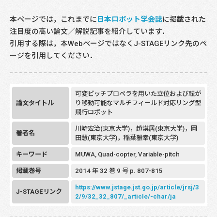
本ページでは，これまでに
日本ロボット学会誌
に掲載された
注目度の高い論文／解説記事を紹介しています．
引用する際は，本WebページではなくJ-STAGEリンク先のペ
ージを引用してください．
可変ピッチプロペラを用いた立位および転が
論文タイトル
り移動可能なマルチフィールド対応リング型
飛行ロボット
川崎宏治(東京大学)，趙漠居(東京大学)，岡
著者名
田慧(東京大学)，稲葉雅幸(東京大学)
キーワード
MUWA, Quad-copter, Variable-pitch
掲載巻号
2014 年 32 巻 9 号 p. 807-815
https://www.jstage.jst.go.jp/article/jrsj/3
J-STAGEリンク
2/9/32_32_807/_article/-char/ja