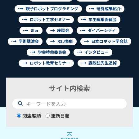
親子ロボットプログラミング
研究成果紹介
ロボット工学セミナー
学生編集委員会
SIer
座談会
ダイバーシティ
学術講演会
RSJ表彰
日本ロボット学会誌
学会特命委員会
インタビュー
ロボット教育セミナー
森政弘先生追悼
サイト内検索
検
索
関連度順
更新日順