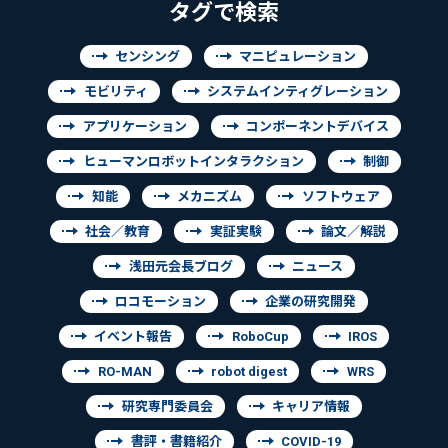
タグで検索
センシング
マニピュレーション
モビリティ
システムインティグレーション
アプリケーション
コンポーネントデバイス
ヒューマンロボットインタラクション
制御
知能
メカニズム
ソフトウェア
社会／教育
実証実験
論文／解説
浅田元会長ブログ
ニュース
ロコモーション
企業の研究開発
イベント報告
RoboCup
IROS
RO-MAN
robot digest
WRS
研究専門委員会
キャリア情報
書評・書籍紹介
COVID-19