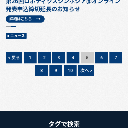
第26回ロボティクスシンポジア@オンライン
発表申込締切延長のお知らせ
詳細はこちら
ニュース
< 戻る
1
2
3
4
5
6
7
8
9
10
次へ >
タグで検索