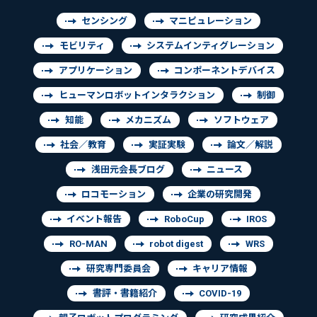
センシング
マニピュレーション
モビリティ
システムインティグレーション
アプリケーション
コンポーネントデバイス
ヒューマンロボットインタラクション
制御
知能
メカニズム
ソフトウェア
社会／教育
実証実験
論文／解説
浅田元会長ブログ
ニュース
ロコモーション
企業の研究開発
イベント報告
RoboCup
IROS
RO-MAN
robot digest
WRS
研究専門委員会
キャリア情報
書評・書籍紹介
COVID-19