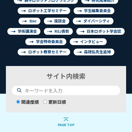
親子ロボットプログラミング
研究成果紹介
ロボット工学セミナー
学生編集委員会
SIer
座談会
ダイバーシティ
学術講演会
RSJ表彰
日本ロボット学会誌
学会特命委員会
インタビュー
ロボット教育セミナー
森政弘先生追悼
サイト内検索
検
索
関連度順
更新日順
PAGE TOP