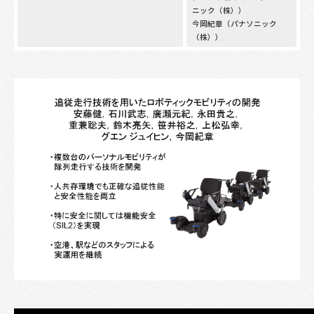
ニック（株））
今岡紀章（パナソニック
（株））