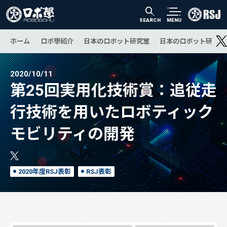
SEARCH
MENU
ホーム
ロボ學紹介
日本のロボット研究室
日本のロボット研究の
2020/10/11
第25回実用化技術賞：追従走
行技術を用いたロボティック
モビリティの開発
2020年度RSJ表彰
RSJ表彰