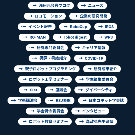
浅田元会長ブログ
ニュース
ロコモーション
企業の研究開発
イベント報告
RoboCup
IROS
RO-MAN
robot digest
WRS
研究専門委員会
キャリア情報
書評・書籍紹介
COVID-19
親子ロボットプログラミング
研究成果紹介
ロボット工学セミナー
学生編集委員会
SIer
座談会
ダイバーシティ
学術講演会
RSJ表彰
日本ロボット学会誌
学会特命委員会
インタビュー
ロボット教育セミナー
森政弘先生追悼