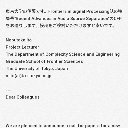
東京大学の伊藤です。Frontiers in Signal Processing誌の特
集号"Recent Advances in Audio Source Separation"のCFP
をお送りします。投稿をご検討いただけますと幸いです。
Nobutaka Ito
Project Lecturer
The Department of Complexity Science and Engineering
Graduate School of Frontier Sciences
The University of Tokyo, Japan
n.ito(at)k.u-tokyo.ac.jp
---
Dear Colleagues,
We are pleased to announce a call for papers for a new