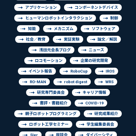
アプリケーション
コンポーネントデバイス
ヒューマンロボットインタラクション
制御
知能
メカニズム
ソフトウェア
社会／教育
実証実験
論文／解説
浅田元会長ブログ
ニュース
ロコモーション
企業の研究開発
イベント報告
RoboCup
IROS
RO-MAN
robot digest
WRS
研究専門委員会
キャリア情報
書評・書籍紹介
COVID-19
親子ロボットプログラミング
研究成果紹介
ロボット工学セミナー
学生編集委員会
SIer
座談会
ダイバーシティ