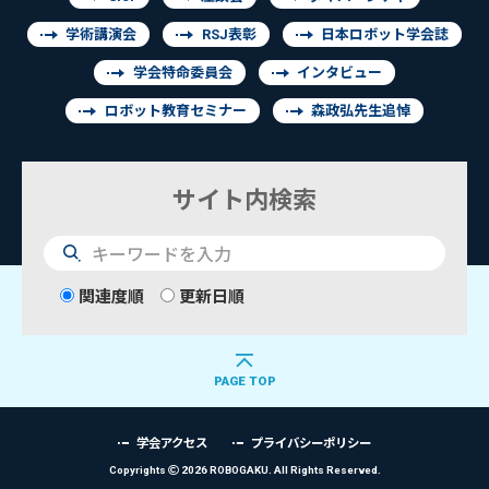
学術講演会
RSJ表彰
日本ロボット学会誌
学会特命委員会
インタビュー
ロボット教育セミナー
森政弘先生追悼
サイト内検索
検
索
関連度順
更新日順
PAGE TOP
学会アクセス
プライバシーポリシー
Copyrights
2026 ROBOGAKU.
All Rights Reserved.