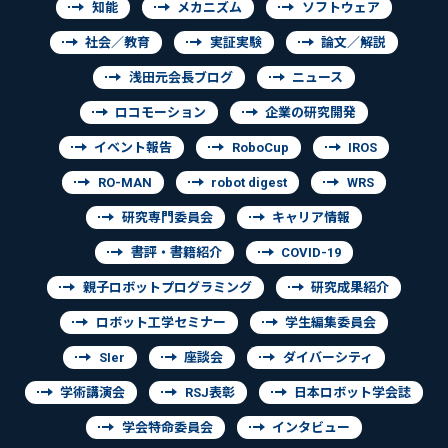
知能
メカニズム
ソフトウェア
社会／教育
実証実験
論文／解説
浅田元会長ブログ
ニュース
ロコモーション
企業の研究開発
イベント報告
RoboCup
IROS
RO-MAN
robot digest
WRS
研究専門委員会
キャリア情報
書評・書籍紹介
COVID-19
親子ロボットプログラミング
研究成果紹介
ロボット工学セミナー
学生編集委員会
SIer
座談会
ダイバーシティ
学術講演会
RSJ表彰
日本ロボット学会誌
学会特命委員会
インタビュー