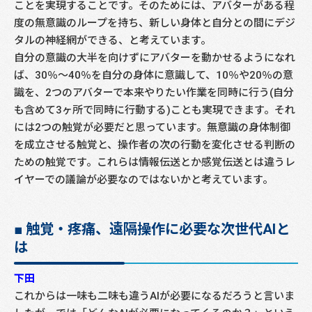
ことを実現することです。そのためには、アバターがある程
度の無意識のループを持ち、新しい身体と自分との間にデジ
タルの神経網ができる、と考えています。
自分の意識の大半を向けずにアバターを動かせるようになれ
ば、30％～40％を自分の身体に意識して、10％や20％の意
識を、2つのアバターで本来やりたい作業を同時に行う(自分
も含めて3ヶ所で同時に行動する)ことも実現できます。それ
には2つの触覚が必要だと思っています。無意識の身体制御
を成立させる触覚と、操作者の次の行動を変化させる判断の
ための触覚です。これらは情報伝送とか感覚伝送とは違うレ
イヤーでの議論が必要なのではないかと考えています。
■ 触覚・疼痛、遠隔操作に必要な次世代AIと
は
下田
これからは一味も二味も違うAIが必要になるだろうと言いま