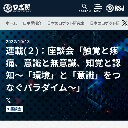
SEARCH
MENU
ホーム
ロボ學紹介
日本のロボット研究室
日本のロボット研究の
2022/10/13
連載(２)：座談会「触覚と疼
痛、意識と無意識、知覚と認
知～「環境」と「意識」をつ
なぐパラダイム～」
座談会