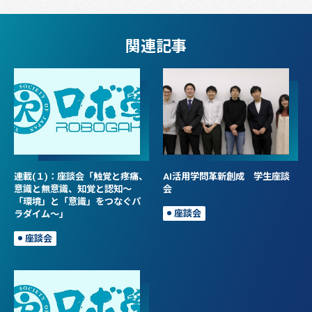
関連記事
連載(１)：座談会「触覚と疼痛、
AI活用学問革新創成 学生座談
意識と無意識、知覚と認知～
会
「環境」と「意識」をつなぐパ
ラダイム～」
座談会
座談会