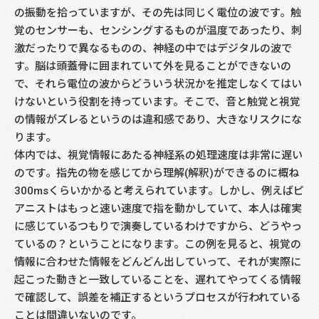
の振動を拾っていますが、その先は同じく電位の波です。触
覚のセンサーも、センシングするものが温度であったり、刺
激だったりで異なるものの、神経の中ではデジタルの波で
す。脳は頭蓋骨に囲まれていて外を見ることができないの
で、それら電位の波からどういう状況かを推定しなくてはい
けないという役割を持っています。そこで、音と触覚と視覚
の情報がズレるというのは違和感であり、大きなリスクにな
ります。
体内では、視覚情報にあたる神経系の処理速度は非常に遅い
のです。指先の物を感じてから理解(解釈)ができるのに概ね
300msくらいかかると考えられています。しかし、例えばピ
アニストはもっと速い速度で指を動かしていて、本人は確実
に感じているつもりで演奏しているわけですから、どうやっ
ているの？ということになります。この例を見ると、視覚の
情報に合わせた情報をどんどん出していって、それが実際に
起こった動きと一致していることを、遅れてやってくる情報
で確認して、誤差を補正するというプロセスが行われている
ことは間違いないのです。