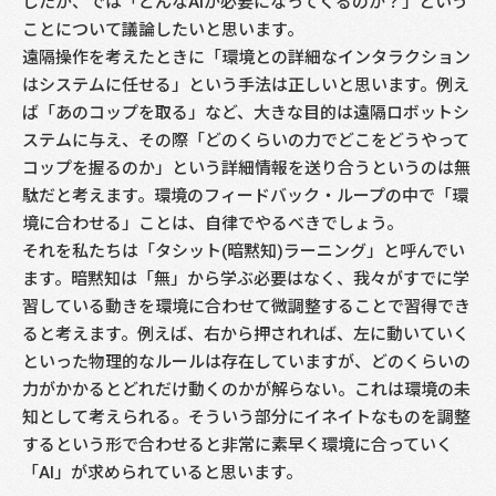
したが、では「どんなAIが必要になってくるのか？」という
ことについて議論したいと思います。
遠隔操作を考えたときに「環境との詳細なインタラクション
はシステムに任せる」という手法は正しいと思います。例え
ば「あのコップを取る」など、大きな目的は遠隔ロボットシ
ステムに与え、その際「どのくらいの力でどこをどうやって
コップを握るのか」という詳細情報を送り合うというのは無
駄だと考えます。環境のフィードバック・ループの中で「環
境に合わせる」ことは、自律でやるべきでしょう。
それを私たちは「タシット(暗黙知)ラーニング」と呼んでい
ます。暗黙知は「無」から学ぶ必要はなく、我々がすでに学
習している動きを環境に合わせて微調整することで習得でき
ると考えます。例えば、右から押されれば、左に動いていく
といった物理的なルールは存在していますが、どのくらいの
力がかかるとどれだけ動くのかが解らない。これは環境の未
知として考えられる。そういう部分にイネイトなものを調整
するという形で合わせると非常に素早く環境に合っていく
「AI」が求められていると思います。