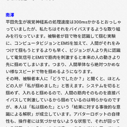
南澤
平田先生が視覚神経系の処理速度は300msかかるとおっしゃ
っていましたが、私たちはそれをバイパスするような取り組
みを行なっています。被験者が目で物を認識して掴む実験
に、コンピュータビジョンとEMSを加えて、人間がそれをみ
つけて掴もうとするよりも早く、ビジョンが人より先に認識
して電気信号とEMSで筋肉を刺激すると本来の人の動きより
先に掴めてしまいます。つまり、人間単体なら絶対つかめな
い様なスピードで物を掴めるようになります。
その時、被験者本人に「どうでしたか？」と聞くと、ほとん
どの人が「私が掴めました」と答えます。システムを切ると
掴めず、入れると掴めるので、人間の筋肉そのものを直接バ
イパスして刺激しているから掴めているのは明らかなのです
が、本人は「私は掴めた」という「結果に対する事後的な意
識による解釈」が成立しています。アバターロボットの自律
性も、操作者には気づかせないような状態で、それが回って