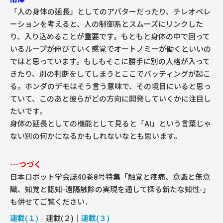
「人の身体の延長」としてのアバターだったり、テレオペレ
ーションを考えると、人の制御系とスムーズにリンクした
り、入り込めることが重要です。もともと身体の中で回って
いるループが伸びていく感覚でオートノミーが働くといいの
ではと思っています。もしもそこに勝手に別の人格が入って
きたり、別の判断をしてしまうとここでバッティングが起こ
る。ホンダのデモはそう言う意味で、その境目にいると思っ
ていて、このあと彼らがどの方向に開発していくかに注目し
たいです。
身体の延長としての機能として見ると「AI」という言葉じゃ
ない別の何かになるかもしれないなとも思います。
---つづく
日本ロボット学会誌40巻8号特集「触覚と疼痛、意識と無意
識、知覚と認知-遠隔触診の実現を通して探る新たな知性-」
も併せてご覧ください．
連載(１)
｜連載(２)｜
連載(３)