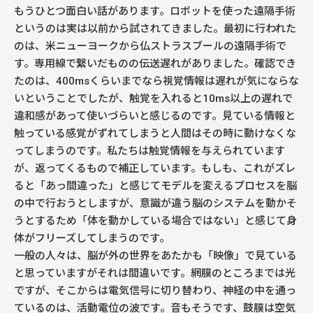
もうひとつ面白い話があります。ロボットを使った遠隔手術
というのは実は以前から試されてきました。最初に行われた
のは、米ニューヨークから仏ストラスブールの遠隔手術で
す。専用線で繋いだものの伝送遅れがありました。確認でき
たのは、400msくらいまでなら視覚情報は遅れが気にならな
いということでしたが、触覚を入れると10ms以上の遅れで
違和感があって使いづらいと感じるのです。見ている情報と
触っている感覚がずれてしまうと人間はその時に動けなくな
ってしまうのです。私たちは触覚情報を与えられています
が、返ってくるもので補正しています。もしも、これがズレ
ると「あっ間違った」と感じてモデルを変えるプロセスを脳
の中で行おうとしますが、意識が違う脳のシステムを動かそ
うとするため「体を動かしている場合ではない」と感じて身
体がフリーズしてしまうのです。
一般の人々は、脳が外の世界をあたかも「映像」で見ている
と思っていますがそれは間違いです。網膜のところまでは光
ですが、そこからは電気信号に切り替わり、神経の中を通っ
ているのは、活動電位の波です。音もそうです、鼓膜は空気