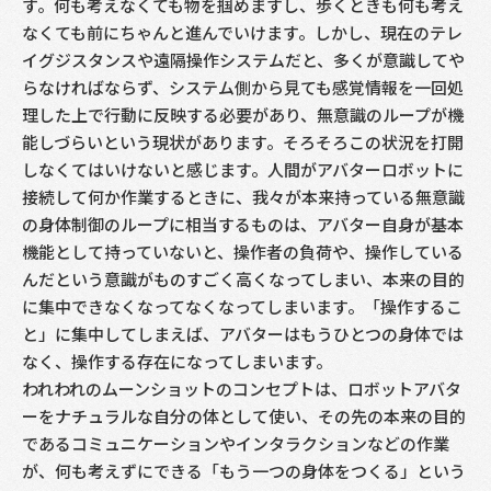
す。何も考えなくても物を掴めますし、歩くときも何も考え
なくても前にちゃんと進んでいけます。しかし、現在のテレ
イグジスタンスや遠隔操作システムだと、多くが意識してや
らなければならず、システム側から見ても感覚情報を一回処
理した上で行動に反映する必要があり、無意識のループが機
能しづらいという現状があります。そろそろこの状況を打開
しなくてはいけないと感じます。人間がアバターロボットに
接続して何か作業するときに、我々が本来持っている無意識
の身体制御のループに相当するものは、アバター自身が基本
機能として持っていないと、操作者の負荷や、操作している
んだという意識がものすごく高くなってしまい、本来の目的
に集中できなくなってなくなってしまいます。「操作するこ
と」に集中してしまえば、アバターはもうひとつの身体では
なく、操作する存在になってしまいます。
われわれのムーンショットのコンセプトは、ロボットアバタ
ーをナチュラルな自分の体として使い、その先の本来の目的
であるコミュニケーションやインタラクションなどの作業
が、何も考えずにできる「もう一つの身体をつくる」という