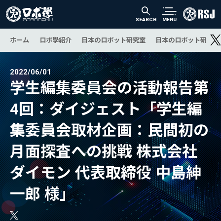
SEARCH
MENU
ホーム
ロボ學紹介
日本のロボット研究室
日本のロボット研究の
2022/06/01
学生編集委員会の活動報告第
4回：ダイジェスト「学生編
集委員会取材企画：民間初の
月面探査への挑戦 株式会社
ダイモン 代表取締役 中島紳
一郎 様」