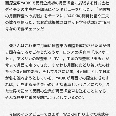
面探査車YAOKIで民間企業初の月面探査に挑戦する株式会社
ダイモンの中島紳一郎氏にインタビューを行った．「民間初
の月面探査への挑戦」をテーマに，YAOKIの開発秘話や工夫
の数々を伺った．なお雑誌掲載はロボット学会誌2022年6月
号なので要チェックだ．
皆さんはこれまで月面に探査車の着陸を成功させた国が何
ヵ国存在するかご存じだろうか．ロシアの探査車「ルノホー
ト」，アメリカの探査車「LRV」，中国の探査車「玉兎」が
今まで月面を走ってきた．すなわち月面にたどり着いたのは
たった3ヵ国である．そしてまさにいま，4ヵ国目として日本
が名を連ねようとしている．YAOKIが月面での探査に成功す
れば，月を走る歴代最小の月面探査車ということになり，ま
た世界で初めて民間の企業が月面探査車を送ることになる．
そんな歴史的瞬間が訪れようとしているのだ．
今回のインタビューではまず，YAOKIを作り上げた株式会