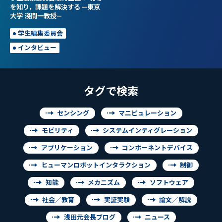
を知り，課題を解決する —東京
大学 淺間一教授—
学生編集委員会
インタビュー
タグで検索
センシング
マニピュレーション
モビリティ
システムインティグレーション
アプリケーション
コンポーネントデバイス
ヒューマンロボットインタラクション
制御
知能
メカニズム
ソフトウェア
社会／教育
実証実験
論文／解説
浅田元会長ブログ
ニュース