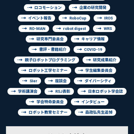
ロコモーション
企業の研究開発
イベント報告
RoboCup
IROS
RO-MAN
robot digest
WRS
研究専門委員会
キャリア情報
書評・書籍紹介
COVID-19
親子ロボットプログラミング
研究成果紹介
ロボット工学セミナー
学生編集委員会
SIer
座談会
ダイバーシティ
学術講演会
RSJ表彰
日本ロボット学会誌
学会特命委員会
インタビュー
ロボット教育セミナー
森政弘先生追悼