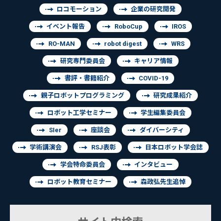
ロコモーション
企業の研究開発
イベント報告
RoboCup
IROS
RO-MAN
robot digest
WRS
研究専門委員会
キャリア情報
書評・書籍紹介
COVID-19
親子ロボットプログラミング
研究成果紹介
ロボット工学セミナー
学生編集委員会
SIer
座談会
ダイバーシティ
学術講演会
RSJ表彰
日本ロボット学会誌
学会特命委員会
インタビュー
ロボット教育セミナー
森政弘先生追悼