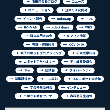
浅田元会長ブログ
ニュース
ロコモーション
企業の研究開発
イベント報告
RoboCup
IROS
RO-MAN
robot digest
WRS
研究専門委員会
キャリア情報
書評・書籍紹介
COVID-19
親子ロボットプログラミング
研究成果紹介
ロボット工学セミナー
学生編集委員会
SIer
座談会
ダイバーシティ
学術講演会
RSJ表彰
日本ロボット学会誌
学会特命委員会
インタビュー
ロボット教育セミナー
森政弘先生追悼