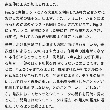
束条件に工夫が加えられました．
Fig. 2に弾性ロッドによる大変形を利用した6軸力覚センサに
おける実験の様子を示します．また，シミュレーションによ
る解析の結果のイラストも同時に表示されています．Fig. 2
に示すように，実機につるした錘に作用する重力の大きさ，
作用点，そして力の向きが精度よく推定されました．
発表における質疑でも関連する内容があげられましたが，発
表者らによると，力の向きや大きさ，作用点の推定ができな
い条件があるとのことです．例えば，2点以上に力が作用す
る場合，一部のロッド形状を再現できないとのことです．さ
らに，Fig. 2に示されるように，推定された解析モデルに不
連続な部分が見られました．発表者によると，モデルの条件
においてロッド自身の重力による影響を無視したことなどが
影響しているのではないか，とのことでした．しかしなが
ら，発表においてセンサとシミュレータの動作を同時に見た
ところ，開発されたシミュレータは幅広い作用力の推定に適
応しているように感じました．