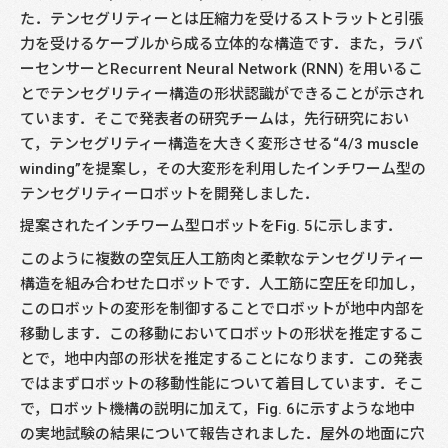
た．テンセグリティーとは圧縮力を受けるストラットと引張
力を受けるケーブルから成る立体的な構造です．また，ラバ
ーセンサーとRecurrent Neural Network (RNN) を用いるこ
とでテンセグリティー構造の形状認識ができることが示され
ています．そこで発表者の研究チームは，先行研究におい
て，テンセグリティー構造を大きく変形させる“4/3 muscle
winding”を提案し，その大変形を利用したインチワーム型の
テンセグリティーロボットを開発しました．
提案されたインチワーム型ロボットをFig. 5に示します．
このように複数の空気圧人工筋肉と柔軟なテンセグリティー
構造を組み合わせたロボットです．人工筋に空圧を印加し，
このロボットの変形を制御することでロボットが地中内部を
移動します．この移動においてロボットの形状を推定するこ
とで，地中内部の形状を推定することになります．この発表
ではまずロボットの移動性能について着目しています．そこ
で，ロボット機構の説明に加えて，Fig. 6に示すような地中
の実地試験の結果について報告されました．屋外の地面に穴