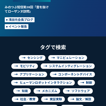
みのつぶ短信第38回「雲を抜け
てローザンヌ訪問」
浅田元会長ブログ
イベント報告
タグで検索
センシング
マニピュレーション
モビリティ
システムインティグレーション
アプリケーション
コンポーネントデバイス
ヒューマンロボットインタラクション
制御
知能
メカニズム
ソフトウェア
社会／教育
実証実験
論文／解説