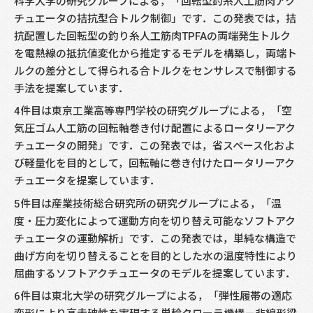
科学大学の研究グループによる，「回転型釣糸人工筋肉アク
チュエータの拮抗型合トルク制御」です．この発表では，拮
抗配置した回転型の釣り糸人工筋肉TPFAの両端発生トルク
を電熱線の抵抗値変化から推定するモデルを構築し，両端ト
ルクの差分として得られる合トルクをセンサレスで制御する
手法を提案しています．
4件目は東京工業高等専門学校の研究グループによる，「空
気圧ゴム人工筋の回転軸巻き付け配置によるロータリーアク
チュエータの開発」です．この発表では，省スペース化およ
び軽量化を目的として，回転軸に巻き付けたロータリーアク
チュエータを提案しています．
5件目は産業技術総合研究所の研究グループによる，「温
度・圧力変化によって運動方向を切り替え可能なソフトアク
チュエータの運動解析」です．この発表では，単純な構造で
曲げ方向を切り替えることを目的とした水の温度特性により
屈曲するソフトアクチュエータのモデルを提案しています．
6件目は東北大学の研究グループによる，「弾性履帯の適応