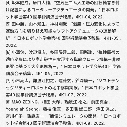
[4] 坂本隆成，原口大輔，“空気圧ゴム人工筋の回転軸巻き付
け配置によるロータリーアクチュエータの開発，” 日本ロボ
ット学会第40 回学術講演会予稿集，4K1-04, 2022.
[5] 田中勝，山本知生，神村明哉，“温度・圧力変化によって
運動方向を切り替え可能なソフトアクチュエータの運動解
析，” 日本ロボット学会第40 回学術講演会予稿集，4K1-05 ,
2022.
[6] 小澤悠，渡辺将広，多田隈建二郎，田所諭，“弾性履帯の
適応変形により高走破性を実現する単輪クローラ機構－非線
形梁に基づく大変形解析－，” 日本ロボット学会第40 回学術
講演会予稿集，4K1-06 , 2022.
[7] 小林亮太，難波江裕之，遠藤玄，鈴森康一，“ソフトテン
セグリティーロボットの地中移動実験，” 日本ロボット学会
第40 回学術講演会予稿集，4K1-07 , 2022.
[8] MAO ZEBING，植田 大輝，難波江 裕之，前田真吾，
Young ah Seong，藤枝 俊宣，多田隈 建二郎，澤田 秀之，
宮川祥子，鈴森康一，“摘便シミュレータの開発，” 日本ロボ
ット学会第40 回学術講演会予稿集，4K1-08 , 2022.