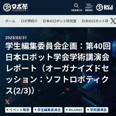
SEARCH
MENU
ホーム
ロボ學紹介
日本のロボット研究室
日本のロボット研究の
2023/03/31
学生編集委員会企画：第40回
日本ロボット学会学術講演会
レポート（オーガナイズドセ
ッション：ソフトロボティク
ス(2/3)）
イベント報告
学生編集委員会
RSJ2022
学術講演会