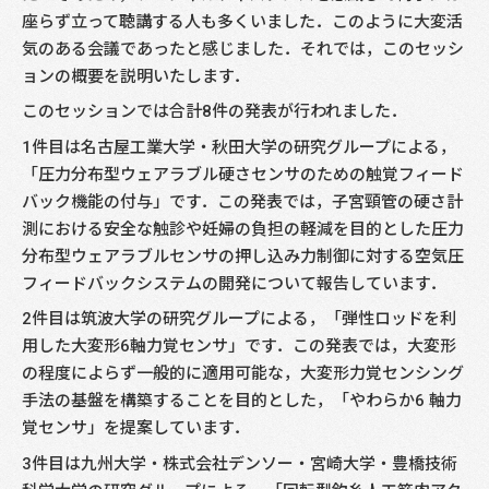
座らず立って聴講する人も多くいました．このように大変活
気のある会議であったと感じました．それでは，このセッシ
ョンの概要を説明いたします．
このセッションでは合計8件の発表が行われました．
1件目は名古屋工業大学・秋田大学の研究グループによる，
「圧力分布型ウェアラブル硬さセンサのための触覚フィード
バック機能の付与」です．この発表では，子宮頸管の硬さ計
測における安全な触診や妊婦の負担の軽減を目的とした圧力
分布型ウェアラブルセンサの押し込み力制御に対する空気圧
フィードバックシステムの開発について報告しています．
2件目は筑波大学の研究グループによる，「弾性ロッドを利
用した大変形6軸力覚センサ」です．この発表では，大変形
の程度によらず一般的に適用可能な，大変形力覚センシング
手法の基盤を構築することを目的とした，「やわらか6 軸力
覚センサ」を提案しています．
3件目は九州大学・株式会社デンソー・宮崎大学・豊橋技術