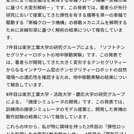
変形により高走破性を実現する単輪クローラ機構－非線形梁
に基づく大変形解析－」です．この発表では，著者らが先行
研究において提案してきた弾性を有する履帯を単一の車輪で
駆動する「単輪クローラ機構」の移動メカニズムを解明する
ために非線形梁に基づく解析の結果について報告していま
す．
7件目は東京工業大学の研究グループによる，「ソフトテン
セグリティーロボットの地中移動実験」です．この発表で
は，著者らが開発してきた大きく変形するテンセグリティー
からなるインチワーム型のテンセグリティーロボットの自然
環境への適応性を確認するため，地中移動実験の結果につい
て報告しています．
8件目は東京工業大学・法政大学・慶応大学の研究グループ
による，「摘便シミュレータの開発」です．この発表では，
訓練用の摘便シミュレータのモデル提案と，開発した実機の
動作試験の結果について報告しています．
これらの中から，私が特に興味を持った2件目の「弾性ロッ