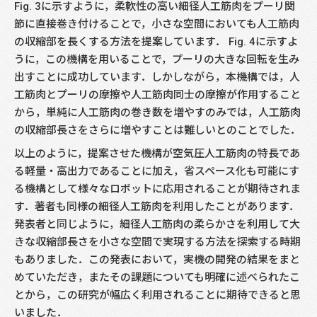
Fig. 3に示すように，柔軟性の高い細径人工筋肉をプーリ関
節に直接巻き付けることで，小さな空間においても人工筋肉
の収縮部を長くする方法を提案しています． Fig. 4に示すよ
うに，この機構を用いることで，プーリの大きな回転を生み
出すことに成功しています．しかしながら，本機構では，人
工筋肉とプーリの摩擦や人工筋肉同士の摩擦が作用すること
から，単純に人工筋肉の巻き数を増やすのみでは，人工筋肉
の収縮部長さをさらに増やすことは難しいとのことでした．
以上のように，提案させた機構が空気圧人工筋肉の特長であ
る軽量・高出力であることに加え，省スペース化も可能にす
る機構として様々なロボットに応用されることが期待されま
す．著者も同様の細径人工筋肉を利用したことがあります．
発表者と同じように，細径人工筋肉の柔らかさを利用して大
きな収縮部長さを小さな空間で実現する方法を探索する時期
もありました．この発表において，実機の開発の結果をまと
めていただき，またその課題についても明確に述べられたこ
とから，この研究が幅広く利用されることに期待できると思
いました．