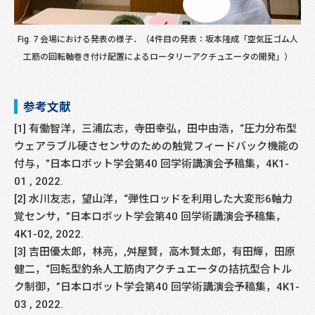
Fig. 7 会場における発表の様子．（4件目の発表：坂本隆成「空気圧ゴム人
工筋の回転軸巻き付け配置によるロータリーアクチュエータの開発」）
参考文献
[1] 有働智洋，三浦広志，寺田幸弘，田中由浩，“圧力分布型
ウェアラブル硬さセンサのための触覚フィードバック機能の
付与，”日本ロボット学会第40 回学術講演会予稿集，4K1-
01 , 2022.
[2] 水川友志，望山洋，“弾性ロッドを利用した大変形6軸力
覚センサ，”日本ロボット学会第40 回学術講演会予稿集，
4K1-02, 2022.
[3] 吉田優太郎，林亮，,舛屋賢，高木賢太郎，有田輝，田原
健二，“回転型釣糸人工筋肉アクチュエータの拮抗型合トル
ク制御，”日本ロボット学会第40 回学術講演会予稿集，4K1-
03 , 2022.