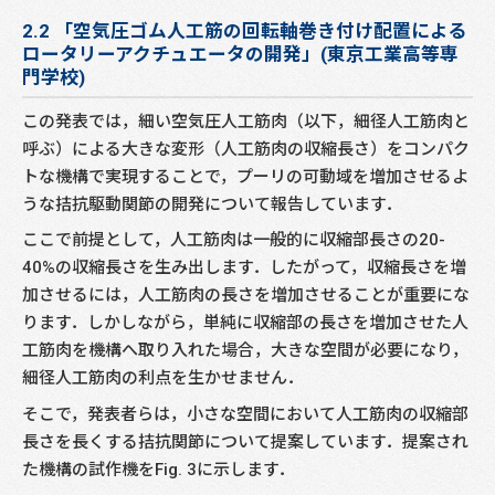
2.2 「空気圧ゴム人工筋の回転軸巻き付け配置による
ロータリーアクチュエータの開発」(東京工業高等専
門学校)
この発表では，細い空気圧人工筋肉（以下，細径人工筋肉と
呼ぶ）による大きな変形（人工筋肉の収縮長さ）をコンパク
トな機構で実現することで，プーリの可動域を増加させるよ
うな拮抗駆動関節の開発について報告しています．
ここで前提として，人工筋肉は一般的に収縮部長さの20-
40%の収縮長さを生み出します．したがって，収縮長さを増
加させるには，人工筋肉の長さを増加させることが重要にな
ります．しかしながら，単純に収縮部の長さを増加させた人
工筋肉を機構へ取り入れた場合，大きな空間が必要になり，
細径人工筋肉の利点を生かせません．
そこで，発表者らは，小さな空間において人工筋肉の収縮部
長さを長くする拮抗関節について提案しています．提案され
た機構の試作機をFig. 3に示します．