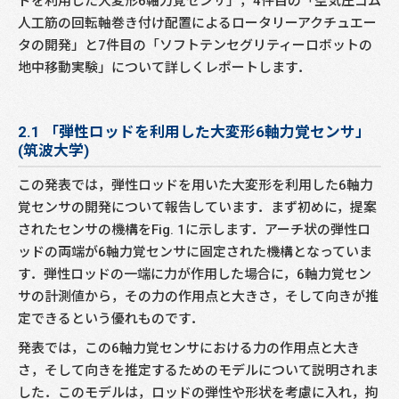
ドを利用した大変形6軸力覚センサ」，4件目の「空気圧ゴム
人工筋の回転軸巻き付け配置によるロータリーアクチュエー
タの開発」と7件目の「ソフトテンセグリティーロボットの
地中移動実験」について詳しくレポートします．
2.1 「弾性ロッドを利用した大変形6軸力覚センサ」
(筑波大学)
この発表では，弾性ロッドを用いた大変形を利用した6軸力
覚センサの開発について報告しています．まず初めに，提案
されたセンサの機構をFig. 1に示します．アーチ状の弾性ロ
ッドの両端が6軸力覚センサに固定された機構となっていま
す．弾性ロッドの一端に力が作用した場合に，6軸力覚セン
サの計測値から，その力の作用点と大きさ，そして向きが推
定できるという優れものです．
発表では，この6軸力覚センサにおける力の作用点と大き
さ，そして向きを推定するためのモデルについて説明されま
した．このモデルは，ロッドの弾性や形状を考慮に入れ，拘