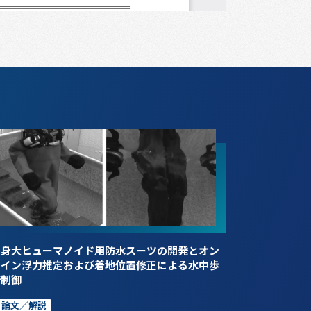
等身大ヒューマノイド用防水スーツの開発とオン
ライン浮力推定および着地位置修正による水中歩
行制御
論文／解説