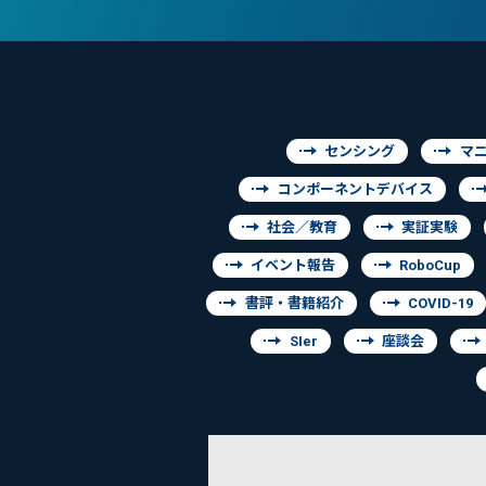
センシング
マ
コンポーネントデバイス
社会／教育
実証実験
イベント報告
RoboCup
書評・書籍紹介
COVID-19
SIer
座談会