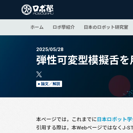
ホーム
ロボ學紹介
日本のロボット研究室
2025/05/28
弾性可変型模擬舌を
論文／解説
本ページでは，これまでに
日本ロボット学
引用する際は，本WebページではなくJ-S