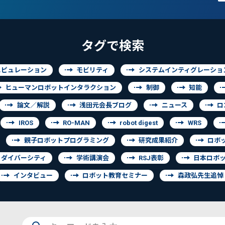
タグで検索
ニピュレーション
モビリティ
システムインティグレーショ
ヒューマンロボットインタラクション
制御
知能
論文／解説
浅田元会長ブログ
ニュース
ロ
IROS
RO-MAN
robot digest
WRS
親子ロボットプログラミング
研究成果紹介
ロボ
ダイバーシティ
学術講演会
RSJ表彰
日本ロボ
インタビュー
ロボット教育セミナー
森政弘先生追悼