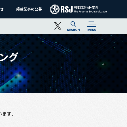
わせ
掲載記事の公募
SEARCH
MENU
ング
います．