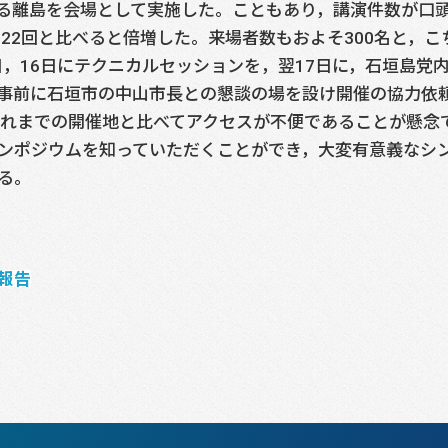
る離島を会場として実施した。こともあり，講演件数が口頭
第22回と比べると倍増した。来場者数もおよそ300名と，
日，16日にテクニカルセッションを，翌17日に，石垣島
事前に石垣市の中山市長との懇談の場を設け開催の協力依
これまでの開催地と比べてアクセスが不便であることが懸念
ンポジウムを知っていただくことができ，大変有意義なシ
る。
報告