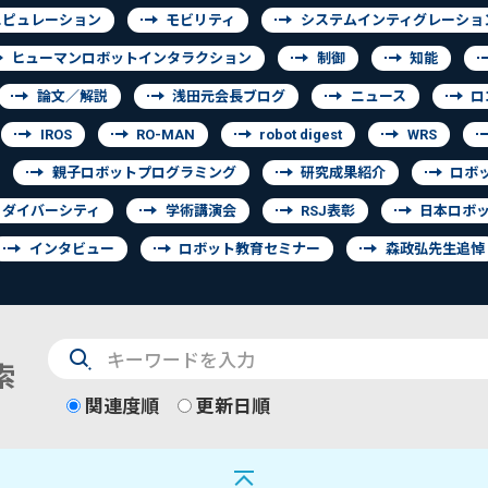
ニピュレーション
モビリティ
システムインティグレーショ
ヒューマンロボットインタラクション
制御
知能
論文／解説
浅田元会長ブログ
ニュース
ロ
IROS
RO-MAN
robot digest
WRS
親子ロボットプログラミング
研究成果紹介
ロボ
ダイバーシティ
学術講演会
RSJ表彰
日本ロボ
インタビュー
ロボット教育セミナー
森政弘先生追悼
検
索
索
関連度順
更新日順