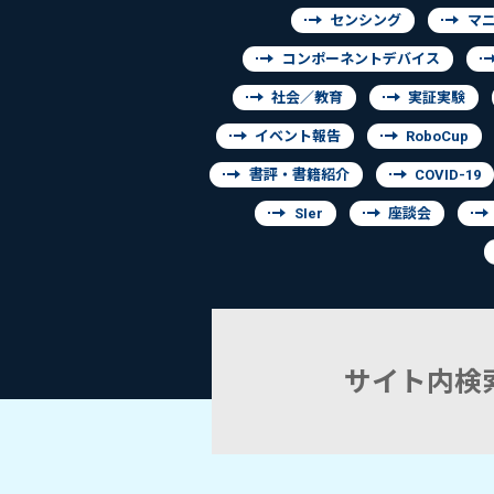
センシング
マ
コンポーネントデバイス
社会／教育
実証実験
イベント報告
RoboCup
書評・書籍紹介
COVID-19
SIer
座談会
サイト内検