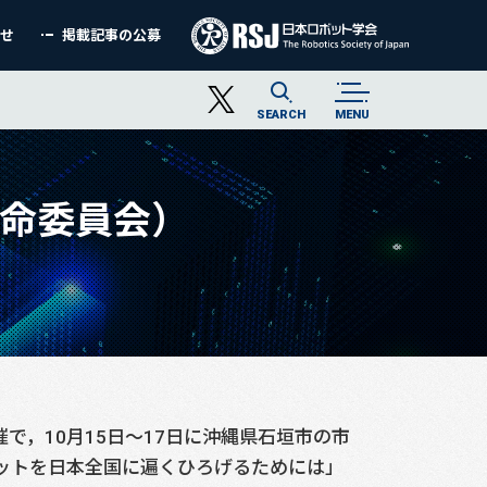
わせ
掲載記事の公募
SEARCH
MENU
特命委員会）
，10月15日～17日に沖縄県石垣市の市
ットを⽇本全国に遍くひろげるためには」