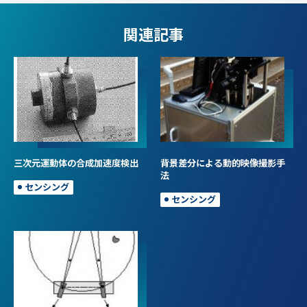
関連記事
三次元運動体の合成加速度検出
背景差分による動的映像撮影手
法
センシング
センシング