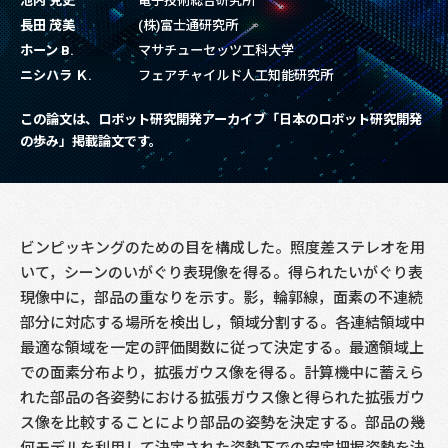
池内 克史
電子技術総合研究所
長田 茂美
(株)富士通研究所
ホーン B.
マサチューセッツ工科大学
ニシハラ Ｋ.
フェアチャイルド人工知能研究所
この論文は、ロボット研究開発アーカイブ「日本のロボット研究開発
の歩み」掲載論文です。
ビンピッキングのための目を構成した。照度差ステレオを用
いて，シーンのいがぐり表現像を得る。得られたいがぐり表
現像中に，部品の重なりを示す。影，輪郭線，面素の不連続
部分に対応する場所を検出し，領域分割する。各連結領域中
最適な領域を一定の評価関数に従って決定する。最適領域上
での面素分布より，拡張ガウス像を得る。計算機中に蓄えら
れた部品の各姿勢における拡張ガウス像と得られた拡張ガウ
ス像を比較することにより部品の姿勢を決定する。部品の幾
何モデルを利用して決定された姿勢下での安定把握姿勢を決