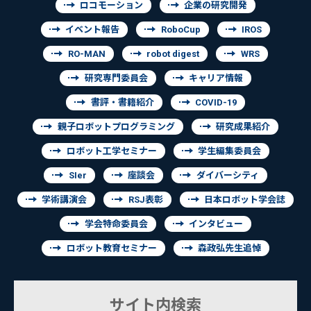
ロコモーション
企業の研究開発
イベント報告
RoboCup
IROS
RO-MAN
robot digest
WRS
研究専門委員会
キャリア情報
書評・書籍紹介
COVID-19
親子ロボットプログラミング
研究成果紹介
ロボット工学セミナー
学生編集委員会
SIer
座談会
ダイバーシティ
学術講演会
RSJ表彰
日本ロボット学会誌
学会特命委員会
インタビュー
ロボット教育セミナー
森政弘先生追悼
サイト内検索