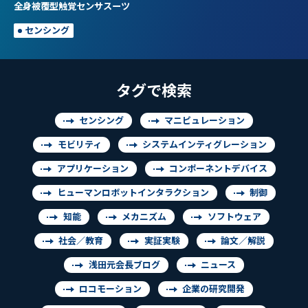
全身被覆型触覚センサスーツ
センシング
タグで検索
センシング
マニピュレーション
モビリティ
システムインティグレーション
アプリケーション
コンポーネントデバイス
ヒューマンロボットインタラクション
制御
知能
メカニズム
ソフトウェア
社会／教育
実証実験
論文／解説
浅田元会長ブログ
ニュース
ロコモーション
企業の研究開発