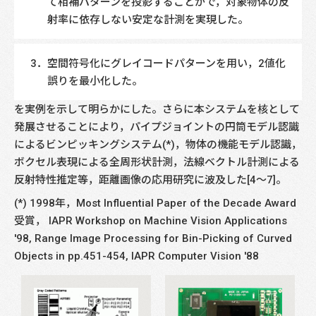
て相補パターンを投影することがで，対象物体の反
射率に依存しない安定な計測を実現した。
空間符号化にグレイコードパターンを用い，2値化
誤りを最小化した。
を実例を示して明らかにした。さらに本システムを核として
発展させることにより，パイプジョイントの円筒モデル認識
によるビンピッキングシステム(*)，物体の機能モデル認識，
ボクセル表現による全周形状計測，法線ベクトル計測による
反射特性推定等，距離画像の応用研究に波及した[4～7]。
(*) 1998年，Most Influential Paper of the Decade Award
受賞， IAPR Workshop on Machine Vision Applications
'98, Range Image Processing for Bin-Picking of Curved
Objects in pp.451-454, IAPR Computer Vision '88