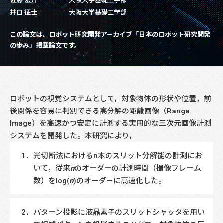
佐藤 宏介
大阪大学基礎工学部
井口 征士
大阪大学基礎工学部
この論文は、ロボット研究開発アーカイブ「日本のロボット研究開発
の歩み」掲載論文です。
ロボットの視覚システムとして，対象物体の形状や位置，前
後関係を容易に判別できる高分解の距離画像（Range
Image）を高速かつ安定に計測する実用的な三次元画像計測
システムを開発した。本研究により，
光切断法におけるn本のスリット分解能の計測にお
いて，従来
n
のオーダーの計測時間（撮像フレーム
数）をlog(
n
)のオーダーに高速化した。
パターン投影に液晶素子のスリットシャッタを用い