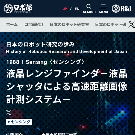
SEARCH
MENU
ホーム
ロボ學紹介
日本のロボット研究室
日本のロボット研究の
日本のロボット研究の歩み
History of Robotics Research and Development of Japan
1988
Sensing〈センシング〉
液晶レンジファインダ－液晶
シャッタによる高速距離画像
計測システム－
センシング