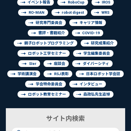
イベント報告
RoboCup
IROS
RO-MAN
robot digest
WRS
研究専門委員会
キャリア情報
書評・書籍紹介
COVID-19
親子ロボットプログラミング
研究成果紹介
ロボット工学セミナー
学生編集委員会
SIer
座談会
ダイバーシティ
学術講演会
RSJ表彰
日本ロボット学会誌
学会特命委員会
インタビュー
ロボット教育セミナー
森政弘先生追悼
サイト内検索