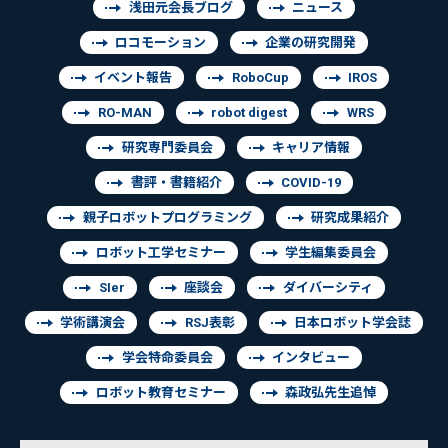
浅田元会長ブログ
ニュース
ロコモーション
企業の研究開発
イベント報告
RoboCup
IROS
RO-MAN
robot digest
WRS
研究専門委員会
キャリア情報
書評・書籍紹介
COVID-19
親子ロボットプログラミング
研究成果紹介
ロボット工学セミナー
学生編集委員会
SIer
座談会
ダイバーシティ
学術講演会
RSJ表彰
日本ロボット学会誌
学会特命委員会
インタビュー
ロボット教育セミナー
森政弘先生追悼