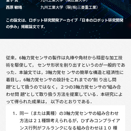
金子 真
九州工業大学（現広島大学）
西原 敏晴
九州工業大学（現(株)三菱重工業）
この論文は、ロボット研究開発アーカイブ「日本のロボット研究開発
の歩み」掲載論文です。
従来，6軸力覚センサの製作は丸棒や角材から精密な加工技
術を駆使して， センサ形状を削り出すというのが一般的であ
った．本論文では，3軸力覚セ ンサの簡単な構造と経済性に
着目し，6軸力覚センサの設計をこれまでの"削 り出し問
題"として扱うのではなく，２つの3軸力覚センサの"組み合
わせ問 題"として取り扱う方法を提案している．本研究によ
って得られた成果は， 以下のとおりである．
同一（または異種）の3軸力覚センサの組み合わせ
方法は２１種類考えられるが，ひずみコンプライア
ンス行列がフルランクになる組み合わせは１０ 種