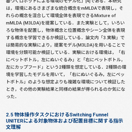
基づくロボットによる環境のモデル化」[4]である．本研究
は，環境にあるさまざまな統合概念をmMLDAで表現し，そ
れらの概念を混合して環境全体を表現できるMixture of
mMLDA (M3LDA)を提案している．また実験として，いろい
ろな物体を配置し，物体概念と位置概念やシーン全体を表現
する概念を学習できるか検証している．論文内「3.実験」で
は簡易的な実験により，提案モデル(M3LDA)を用いることで
環境を分類可能か検証している．実験における環境は，「右
にペットボトル，左にぬいぐるみ」と「右にペットボトル，
左にカップフード」という2種類を想定している．2種類の環
境を学習したモデルを用いて，「右にぬいぐるみ，左にペッ
トボトル」のような想定よりも複雑な環境について検証した
とき，その他の実験結果と同様の結果が得られるのか気にな
った．
2.5 物体操作タスクにおけるSwitching Funnel
UNITERによる対象物体および配置目標に関する指示
文理解