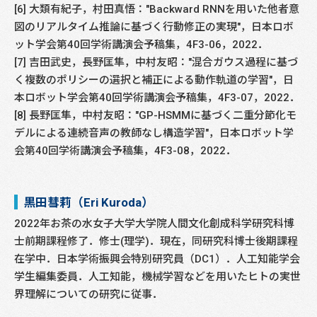
[6] 大類有紀子，村田真悟："Backward RNNを用いた他者意
図のリアルタイム推論に基づく行動修正の実現"，日本ロボ
ット学会第40回学術講演会予稿集，4F3-06，2022．
[7] 吉田武史，長野匡隼，中村友昭："混合ガウス過程に基づ
く複数のポリシーの選択と補正による動作軌道の学習"，日
本ロボット学会第40回学術講演会予稿集，4F3-07，2022．
[8] 長野匡隼，中村友昭："GP-HSMMに基づく二重分節化モ
デルによる連続音声の教師なし構造学習"，日本ロボット学
会第40回学術講演会予稿集，4F3-08，2022．
黒田彗莉（Eri Kuroda）
2022年お茶の水女子大学大学院人間文化創成科学研究科博
士前期課程修了．修士(理学)．現在，同研究科博士後期課程
在学中．日本学術振興会特別研究員（DC1）．人工知能学会
学生編集委員．人工知能，機械学習などを用いたヒトの実世
界理解についての研究に従事．