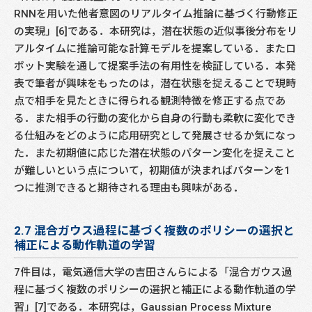
RNNを用いた他者意図のリアルタイム推論に基づく行動修正
の実現」[6]である．本研究は，潜在状態の近似事後分布をリ
アルタイムに推論可能な計算モデルを提案している．またロ
ボット実験を通して提案手法の有用性を検証している．本発
表で筆者が興味をもったのは，潜在状態を捉えることで現時
点で相手を見たときに得られる観測特徴を修正する点であ
る．また相手の行動の変化から自身の行動も柔軟に変化でき
る仕組みをどのように応用研究として発展させるか気になっ
た．また初期値に応じた潜在状態のパターン変化を捉えこと
が難しいという点について，初期値が決まればパターンを1
つに推測できると期待される理由も興味がある．
2.7 混合ガウス過程に基づく複数のポリシーの選択と
補正による動作軌道の学習
7件目は，電気通信大学の吉田さんらによる「混合ガウス過
程に基づく複数のポリシーの選択と補正による動作軌道の学
習」[7]である．本研究は，Gaussian Process Mixture