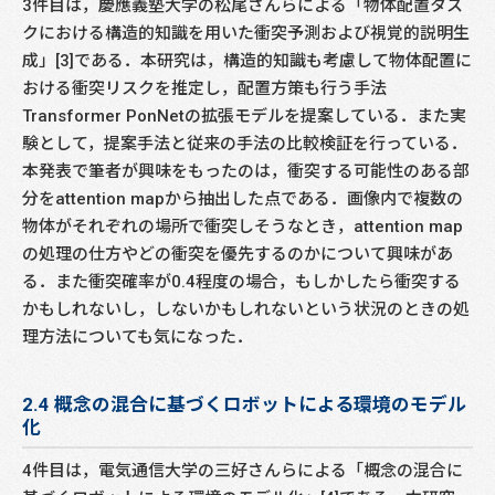
3件目は，慶應義塾大学の松尾さんらによる「物体配置タス
クにおける構造的知識を用いた衝突予測および視覚的説明生
成」[3]である．本研究は，構造的知識も考慮して物体配置に
おける衝突リスクを推定し，配置方策も行う手法
Transformer PonNetの拡張モデルを提案している．また実
験として，提案手法と従来の手法の比較検証を行っている．
本発表で筆者が興味をもったのは，衝突する可能性のある部
分をattention mapから抽出した点である．画像内で複数の
物体がそれぞれの場所で衝突しそうなとき，attention map
の処理の仕方やどの衝突を優先するのかについて興味があ
る．また衝突確率が0.4程度の場合，もしかしたら衝突する
かもしれないし，しないかもしれないという状況のときの処
理方法についても気になった．
2.4 概念の混合に基づくロボットによる環境のモデル
化
4件目は，電気通信大学の三好さんらによる「概念の混合に