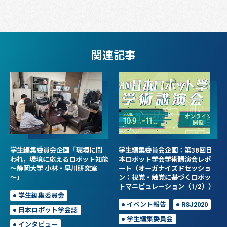
関連記事
学生編集委員会企画「環境に問
学生編集委員会企画：第38回日
われ，環境に応えるロボット知能
本ロボット学会学術講演会レポ
～静岡大学 小林・早川研究室
ート（オーガナイズドセッショ
～」
ン：視覚・触覚に基づくロボッ
トマニピュレーション（1/2））
学生編集委員会
イベント報告
RSJ2020
日本ロボット学会誌
学生編集委員会
インタビュー