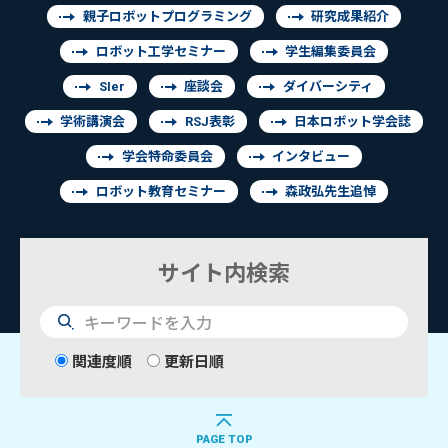
親子ロボットプログラミング
研究成果紹介
ロボット工学セミナー
学生編集委員会
SIer
座談会
ダイバーシティ
学術講演会
RSJ表彰
日本ロボット学会誌
学会特命委員会
インタビュー
ロボット教育セミナー
森政弘先生追悼
サイト内検索
検
索
関連度順
更新日順
PAGE TOP