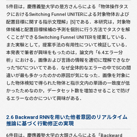
5件目は，慶應義塾大学の是方さんらによる「物体操作タス
クにおけるSwitching Funnel UNITERによる対象物体および
配置目標に関する指示文理解」[5]である．本研究は，対象物
体候補と配置目標候補の予測を個別に行う方法でタスクを解
くことができるSwitching Funnel UNITERを提案している．
また実験として，提案手法の有用性について検証している．
本発表で筆者が興味をもったのは，論文内「6.4エラー分
析」における，画像および言語の情報を適切に理解できなか
った"SC"についてである．なぜ全体的なエラーの中でSCの間
違いが最も多かったのかの原因が気になった．画像を対象に
した物体検知で得られた物体と指示文内の単語の一致度が低
かったためなのか，データセット数を増加させることで防げ
るエラーなのかについて興味がある．
2.6 Backward RNNを用いた他者意図のリアルタイム
推論に基づく行動修正の実現
6件目は，慶應義塾大学の大類さんらによる「Backward