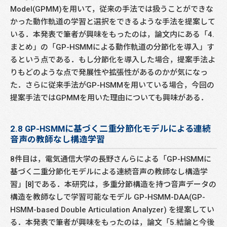
Model(GPMM)を用いて，従来の手法では扱うことができな
かった動作軌道の学習と選択をできるような手法を提案して
いる．本発表で筆者が興味をもったのは，論文内にある「4.
まとめ」の「GP-HSMMによる動作軌道の分節化を導入」す
るという点である．もし分節化を導入した場合，提案手法よ
りもどのような点で発展性や拡張性があるのかが気になっ
た．さらに従来手法がGP-HSMMを用いている場合，今回の
提案手法ではGPMMを用いた理由についても興味がある．
2.8 GP-HSMMに基づく二重分節化モデルによる連続
音声の教師なし構造学習
8件目は，電気通信大学の長野さんらによる「GP-HSMMに
基づく二重分節化モデルによる連続音声の教師なし構造学
習」[8]である．本研究は，多重分節構造を持つ音声データの
構造を教師なしで学習可能なモデル GP-HSMM-DAA(GP-
HSMM-based Double Articulation Analyzer) を提案してい
る．本発表で筆者が興味をもったのは，論文「5.結論と今後