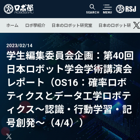
SEARCH
MENU
ホーム
ロボ學紹介
日本のロボット研究室
日本のロボット研究の
2023/02/14
学生編集委員会企画：第40回
日本ロボット学会学術講演会
レポート（OS16：確率ロボ
ティクスとデータ工学ロボテ
ィクス〜認識・行動学習・記
号創発〜（4/4））