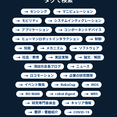
タグで検索
センシング
マニピュレーション
モビリティ
システムインティグレーション
アプリケーション
コンポーネントデバイス
ヒューマンロボットインタラクション
制御
知能
メカニズム
ソフトウェア
社会／教育
実証実験
論文／解説
浅田元会長ブログ
ニュース
ロコモーション
企業の研究開発
イベント報告
RoboCup
IROS
RO-MAN
robot digest
WRS
研究専門委員会
キャリア情報
書評・書籍紹介
COVID-19