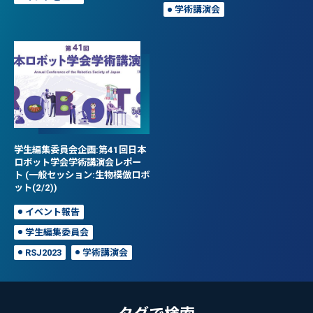
学術講演会
学生編集委員会企画:第41回日本
ロボット学会学術講演会レポー
ト (一般セッション:生物模倣ロボ
ット(2/2))
イベント報告
学生編集委員会
RSJ2023
学術講演会