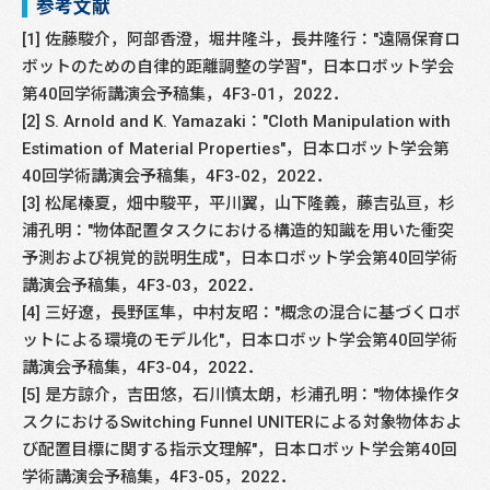
参考文献
[1] 佐藤駿介，阿部香澄，堀井隆斗，長井隆行："遠隔保育ロ
ボットのための自律的距離調整の学習"，日本ロボット学会
第40回学術講演会予稿集，4F3-01，2022．
[2] S. Arnold and K. Yamazaki："Cloth Manipulation with
Estimation of Material Properties"，日本ロボット学会第
40回学術講演会予稿集，4F3-02，2022．
[3] 松尾榛夏，畑中駿平，平川翼，山下隆義，藤吉弘亘，杉
浦孔明："物体配置タスクにおける構造的知識を用いた衝突
予測および視覚的説明生成"，日本ロボット学会第40回学術
講演会予稿集，4F3-03，2022．
[4] 三好遼，長野匡隼，中村友昭："概念の混合に基づくロボ
ットによる環境のモデル化"，日本ロボット学会第40回学術
講演会予稿集，4F3-04，2022．
[5] 是方諒介，吉田悠，石川慎太朗，杉浦孔明："物体操作タ
スクにおけるSwitching Funnel UNITERによる対象物体およ
び配置目標に関する指示文理解"，日本ロボット学会第40回
学術講演会予稿集，4F3-05，2022．