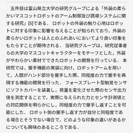
五件目は富山県立大学の研究グループによる「外装の柔ら
かいマスコットロボットのアーム制御及び誘導システムに関
する研究」[5]である． ロボットの外装の触り心地はロボッ
トに対する印象に影響を与えることが知られており，外装の
柔らかいロボットは人とのふれあいにおいてより良い印象を
もたらすことが期待される． 当研究グループは，研究従事者
らの大学のマスコットキャラクターをモチーフとした，外装
がやわらかい素材でできたロボットの開発を行っている． 本
研究では，握手機能の実装に向け，ロボットアームを用い
て，人間がハンド部分を握手した際，同程度の力で握手を再
現する機能の開発を行った． フォースプレート型触覚センサ
にソフトカバーを装着し，荷重を変化させた際のセンサ出力
値を測定することで，実際に与えられた力とセンサ計測値と
の対応関係を明らかにし，同程度の力で握手し返すことを可
能にした． ロボット側の握手し返す力が自分と同程度であ
る場合とそうでない場合で，どのような印象の違いがあるか
についても興味のあるところである．