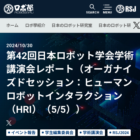
SEARCH
MENU
ホーム
ロボ學紹介
日本のロボット研究室
日本のロボット研究の
2024/10/30
第42回日本ロボット学会学術
講演会レポート（オーガナイ
ズドセッション：ヒューマン
ロボットインタラクション
（HRI）（5/5））
イベント報告
学生編集委員会
学術講演会
RSJ2024