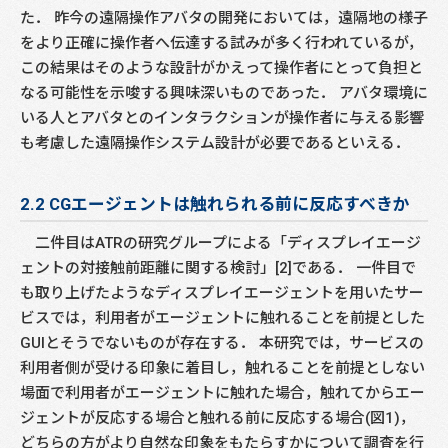
た． 昨今の遠隔操作アバタの開発においては，遠隔地の様子
をより正確に操作者へ伝達する試みが多く行われているが，
この結果はそのような設計がかえって操作者にとって負担と
なる可能性を示唆する興味深いものであった． アバタ環境に
いる人とアバタとのインタラクションが操作者に与える影響
も考慮した遠隔操作システム設計が必要であるといえる．
2.2 CGエージェントは触れられる前に反応すべきか
二件目はATRの研究グループによる「ディスプレイエージ
ェントの対接触前距離に関する検討」[2]である． 一件目で
も取り上げたようなディスプレイエージェントを用いたサー
ビスでは，利用者がエージェントに触れることを前提とした
GUIとそうでないものが存在する． 本研究では，サービスの
利用者側が受ける印象に着目し，触れることを前提としない
場面で利用者がエージェントに触れた場合，触れてからエー
ジェントが反応する場合と触れる前に反応する場合(図1)，
どちらの方がより自然な印象をもたらすかについて調査を行