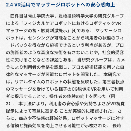
2.4 VR活用でマッサージロボットへの安心感向上
四件目は青山学院大学，豊橋技術科学大学の研究グループ
による「フィジカルケアロボットにおけるロボティックVR
マッサージの視・触覚刺激提示」[4]である． マッサージロ
ボットは，センシングが可能なことから利用者の状態のフィ
ードバックを得ながら施術できるという利点があるが，プロ
の施術者のような高度な技術を有さないことや，社会的受容
性に欠けることなどの課題もある． 当研究グループは，カメ
ラにより利用者の骨格を認識し，プロの施術技能を用いた自
律的なマッサージが可能なロボットを開発した． 本研究で
は，リアルタイムのロボットの状態を反映した，第三者視点
のマッサージを受けている様子のCG映像をVRを用いて利用
者に提示することで，操作者の体験の向上を図った（図
3）． 本手法により，利用者の安心感や気持ちよさがVR視覚
提示によって有意に高まる ことが実験的に確認された． さ
らに，痛みや不快感の軽減効果，ロボットマッサージに対す
る信頼と施術効果を向上させる可能性が示唆された． 長時