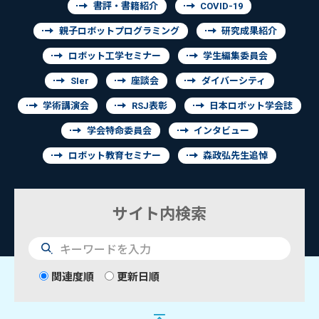
書評・書籍紹介
COVID-19
親子ロボットプログラミング
研究成果紹介
ロボット工学セミナー
学生編集委員会
SIer
座談会
ダイバーシティ
学術講演会
RSJ表彰
日本ロボット学会誌
学会特命委員会
インタビュー
ロボット教育セミナー
森政弘先生追悼
サイト内検索
検
索
関連度順
更新日順