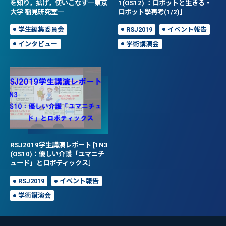
を知り，拡げ，使いこなす―東京
1(OS12) ：ロボットと生きる・
大学 稲見研究室―
ロボット學再考(1/2)］
学生編集委員会
RSJ2019
イベント報告
インタビュー
学術講演会
RSJ2019学生講演レポート [1N3
(OS10)：優しい介護「ユマニチ
ュード」とロボティックス］
RSJ2019
イベント報告
学術講演会