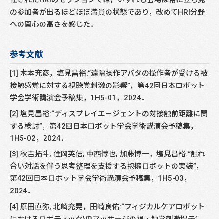
の参加者が出るほどほぼ満員の状態であり，改めてHRI分野
への関心の高さを感じた．
参考文献
[1] 木本充彦，塩見昌裕:“遠隔操作アバタの操作者が受ける被
接触感覚に対する視聴覚刺激の影響”，第42回日本ロボット
学会学術講演会予稿集，1H5-01，2024．
[2] 塩見昌裕:“ディスプレイエージェントの対接触前距離に関
する検討”，第42回日本ロボット学会学術講演会予稿集，
1H5-02，2024．
[3] 秋吉拓斗, 住岡英信, 中西惇也, 加藤博一，塩見昌裕:“触れ
合い対話を伴う思考整理を支援する抱擁ロボットの実装”，
第42回日本ロボット学会学術講演会予稿集，1H5-03，
2024．
[4] 原田直弥, 北崎充晃，田崎良佑:“フィジカルケアロボット
におけるロボティックVRマッサージの視・触覚刺激提示”，