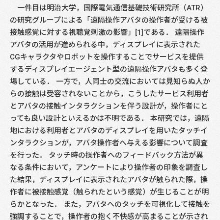
一件目は明治大学，国際電気通信基礎技術研究所（ATR）
の研究グループによる「遠隔操作アバタの操作者が受ける被
接触感覚に対する視聴覚刺激の影響」[1]である． 遠隔操作
アバタの活用が進められる中，ディスプレイに表示された
CGキャラクタやロボットを操作することでサービスを提供
するディスプレイエージェント型の遠隔操作アバタも多く登
場している． 一方で，人同士の交流においては見知らぬ人か
らの接触は受容されないことから，こうしたサービス利用者
とアバタの接触インタラクションを伴う設計が，操作者にと
っても良い設計といえるかは不明である． 本研究では，遠隔
地における利用者とアバタのディスプレイを用いたタッチイ
ンタラクションが，アバタ操作者へ与える影響について調査
を行った． タッチ時の操作者へのフィードバック方法が異
なる条件において，アンケートにより操作者の印象を調査し
た結果，ディスプレイに表示されたアバタが触られた際，操
作者に被接触感覚（触られたという感覚）が生じることが明
らかとなった． また，アバタへのタッチを可視化して接触を
強調することで，操作者の抱く不快感が高まることが示され