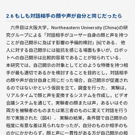
2.6 もしも対話相手の顔や声が自分と同じだったら
六件目は大阪大学，Northeastern University (China)の研
究グループによる「対話相手がユーザー自身の顔と声を持つ
ことが自己開示に及ばす影響の予備的検討」[6]である． 他
人に対する自己開示には抵抗を感じる場面も多いが，ロボッ
トへの自己開示は比較的容易であることが知られている．
本研究では，自己開示の対象としてどのような特徴を持つ相
手が最も適切であるかを検討することを目的とし，対話相手
の顔や声が自分自身と同じだった場合，自己開示が促進され
るのではないかという仮説を立て，調査を行った． 実験は，
リアルタイムで顔と声を変換するシステムを作成し，ビデオ
会議システムを通じて，実験者の顔または声，あるいはその
両方を被験者のものまたは第三者のものに変えて対話を行う
形で実施された（図4）． 実験の結果，条件間で自己開示の
程度に有意な差は見られなかったが，自分のものか相手のも
のかにかかわらず，顔と声に一貫性がある方が自己開示の相