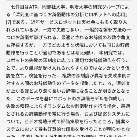
七件目はATR，同志社大学，明治大学の研究グループによ
る「深刻度に基づくお辞儀動作の分析とロボットへの応用」
[7]である． 近年サービスロボットは実社会にも多く取り入
れられているが，一方で失敗も多い． 一般的な謝罪方法の一
つにお辞儀が挙げられる．最適とされるお辞儀の秒数や角度
も存在するが，一方でどのような状況においても同じお辞儀
動作を行うことが適切であるとは考え難い． 本研究では，
ロボットの失敗の深刻度に応じて適切なお辞儀動作を行うこ
とで，より謝罪が受け入れられやすくのではないかという仮
説を立て，検証を行った． 複数の深刻度が異なる失敗事例に
対する人間のお辞儀動作のデータを収集したところ，深刻度
が上がるほどより深く長いお辞儀になることが明らかとなっ
た． このデータを基にロボットのお辞儀モデルを作成し，
失敗の種類によらずランダムなお辞儀動作を行う場合，最適
とされるお辞儀動作を常に行う場合，および提案システムに
ついて，ビデオ視聴形式で評価実験を行ったところ，提案シ
ステムにおいて最も好意的な印象を受けることが明らかとな
った． 失敗した本人が失敗の重大さを理解しているように