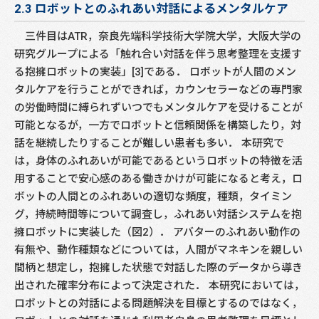
2.3 ロボットとのふれあい対話によるメンタルケア
三件目はATR，奈良先端科学技術大学院大学，大阪大学の
研究グループによる「触れ合い対話を伴う思考整理を支援す
る抱擁ロボットの実装」[3]である． ロボットが人間のメン
タルケアを行うことができれば，カウンセラーなどの専門家
の労働時間に縛られずいつでもメンタルケアを受けることが
可能となるが，一方でロボットと信頼関係を構築したり，対
話を継続したりすることが難しい患者も多い． 本研究で
は，身体のふれあいが可能であるというロボットの特徴を活
用することで安心感のある働きかけが可能になると考え，ロ
ボットの人間とのふれあいの適切な頻度，種類，タイミン
グ，持続時間等について調査し，ふれあい対話システムを抱
擁ロボットに実装した（図2）． アバターのふれあい動作の
有無や、動作種類などについては，人間がマネキンを親しい
間柄と想定し，抱擁した状態で対話した際のデータから導き
出された確率分布によって決定された． 本研究においては，
ロボットとの対話による問題解決を目標とするのではなく，