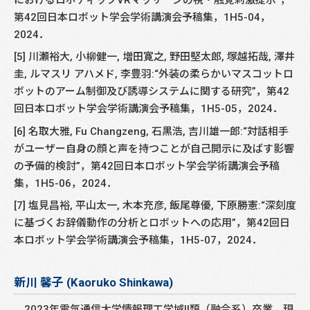
第42回日本ロボット学会学術講演会予稿集，1H5-04，
2024．
[5] 川瀬裕大, 小柳健一, 増田寛之, 野田堅太郎, 塚越拓哉, 澤井
圭, ルマスリ アハメド, 李豊羽:“外装の柔らかいマスコットロ
ボットのアーム制御及び誘導システムに関する研究”，第42
回日本ロボット学会学術講演会予稿集，1H5-05，2024．
[6] 名取大雅, Fu Changzeng, 石黒浩, 吉川雄一郎:“対話相手
がユーザー自身の顔と声を持つことが自己開示に及ばす影響
の予備的検討”，第42回日本ロボット学会学術講演会予稿
集，1H5-06，2024．
[7] 塩見昌裕, 平山太一, 木本充彦, 飯尾尊優, 下原勝憲:“深刻度
に基づくお辞儀動作の分析とロボットへの応用”，第42回日
本ロボット学会学術講演会予稿集，1H5-07，2024．
新川 馨子 (Kaoruko Shinkawa)
2023年電気通信大学情報理工学域II類（融合系）卒業．現