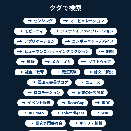
タグで検索
センシング
マニピュレーション
モビリティ
システムインティグレーション
アプリケーション
コンポーネントデバイス
ヒューマンロボットインタラクション
制御
知能
メカニズム
ソフトウェア
社会／教育
実証実験
論文／解説
浅田元会長ブログ
ニュース
ロコモーション
企業の研究開発
イベント報告
RoboCup
IROS
RO-MAN
robot digest
WRS
研究専門委員会
キャリア情報