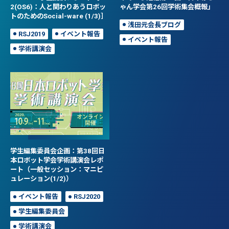
2(OS6)：人と関わりあうロボッ
ゃん学会第26回学術集会概報」
トのためのSocial-ware (1/3)］
浅田元会長ブログ
RSJ2019
イベント報告
イベント報告
学術講演会
学生編集委員会企画：第38回日
本ロボット学会学術講演会レポ
ート（一般セッション：マニピ
ュレーション(1/2)）
イベント報告
RSJ2020
学生編集委員会
学術講演会