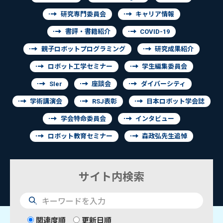
研究専門委員会
キャリア情報
書評・書籍紹介
COVID-19
親子ロボットプログラミング
研究成果紹介
ロボット工学セミナー
学生編集委員会
SIer
座談会
ダイバーシティ
学術講演会
RSJ表彰
日本ロボット学会誌
学会特命委員会
インタビュー
ロボット教育セミナー
森政弘先生追悼
サイト内検索
検
索
関連度順
更新日順