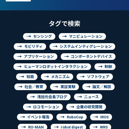
タグで検索
センシング
マニピュレーション
モビリティ
システムインティグレーション
アプリケーション
コンポーネントデバイス
ヒューマンロボットインタラクション
制御
知能
メカニズム
ソフトウェア
社会／教育
実証実験
論文／解説
浅田元会長ブログ
ニュース
ロコモーション
企業の研究開発
イベント報告
RoboCup
IROS
RO-MAN
robot digest
WRS