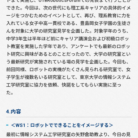
トまで実施し、U18RoboticsForumでの発表まで行うことが
できた。今回は、次の世代にも理工系キャリアの具体的イメ
ージをつかむためのイベントとして、再び、理系教育に力を
入れている女子中高一貫校である、豊島岡女子学園の生徒さ
んを対象に大学の研究室見学を企画した。対象学年のうち、
中学3年生は半年ほど前にキャリア講演会および初級ロボッ
ト教室を実施した学年であり、アンケートでも最新のロボッ
ト研究に興味があるとのことだったので、大学の研究室とい
う最新研究が実施されている場の見学を企画した。今回も、
前回同様、ロボットの実機がたくさん見られる研究室で、女
子学生が複数名いる研究室として、東京大学の情報システム
工学研究室に協力を依頼、快諾をしてもらい実施に至っ
た。
4.内容
＜WS1：ロボットでできることをイメージする＞
最初に情報システム工学研究室の矢野倉助教より、今日の見