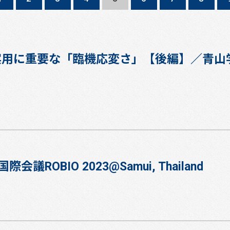
21]実用に重要な「臨機応変さ」【後編】／青
議ROBIO 2023@Samui, Thailand