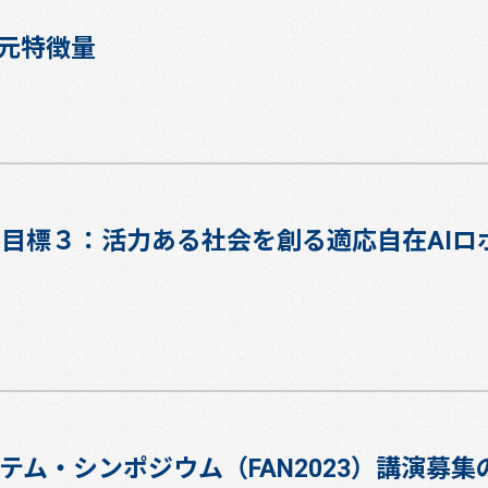
元特徴量
ト目標３：活力ある社会を創る適応自在AI
テム・シンポジウム（FAN2023）講演募集