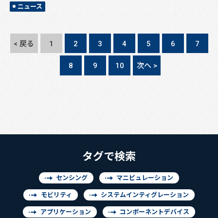
ニュース
< 戻る
1
2
3
4
5
6
7
8
9
10
次へ >
タグで検索
センシング
マニピュレーション
モビリティ
システムインティグレーション
アプリケーション
コンポーネントデバイス