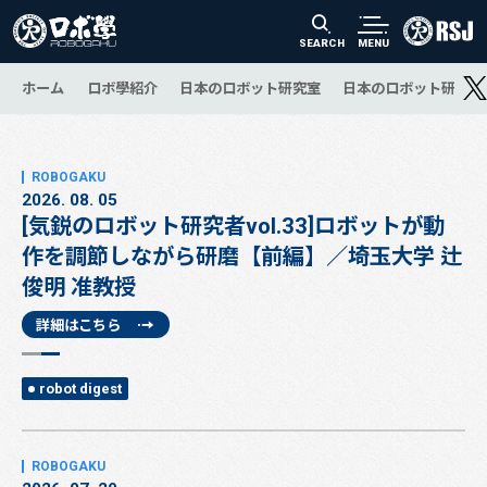
SEARCH
MENU
ホーム
ロボ學紹介
日本のロボット研究室
日本のロボット研究の
2026. 08. 05
[気鋭のロボット研究者vol.33]ロボットが動
作を調節しながら研磨【前編】／埼玉大学 辻
俊明 准教授
詳細はこちら
robot digest