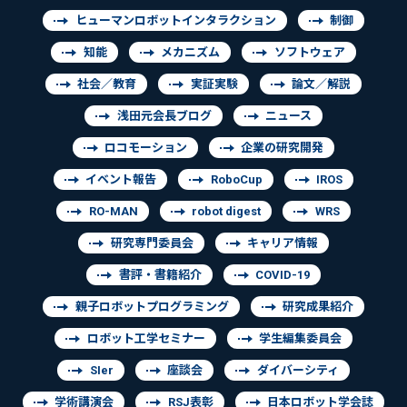
ヒューマンロボットインタラクション
制御
知能
メカニズム
ソフトウェア
社会／教育
実証実験
論文／解説
浅田元会長ブログ
ニュース
ロコモーション
企業の研究開発
イベント報告
RoboCup
IROS
RO-MAN
robot digest
WRS
研究専門委員会
キャリア情報
書評・書籍紹介
COVID-19
親子ロボットプログラミング
研究成果紹介
ロボット工学セミナー
学生編集委員会
SIer
座談会
ダイバーシティ
学術講演会
RSJ表彰
日本ロボット学会誌