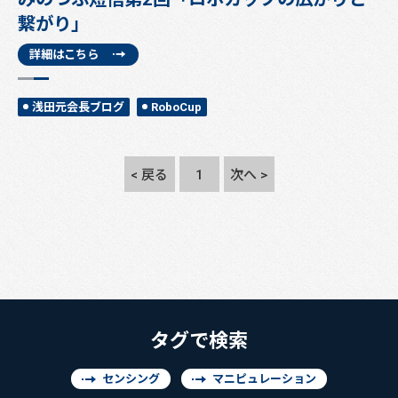
繋がり」
詳細はこちら
浅田元会長ブログ
RoboCup
< 戻る
1
次へ >
タグで検索
センシング
マニピュレーション