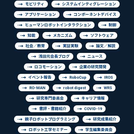
モビリティ
システムインティグレーション
アプリケーション
コンポーネントデバイス
ヒューマンロボットインタラクション
制御
知能
メカニズム
ソフトウェア
社会／教育
実証実験
論文／解説
浅田元会長ブログ
ニュース
ロコモーション
企業の研究開発
イベント報告
RoboCup
IROS
RO-MAN
robot digest
WRS
研究専門委員会
キャリア情報
書評・書籍紹介
COVID-19
親子ロボットプログラミング
研究成果紹介
ロボット工学セミナー
学生編集委員会