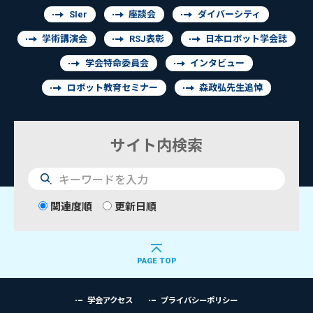
SIer
座談会
ダイバーシティ
学術講演会
RSJ表彰
日本ロボット学会誌
学会特命委員会
インタビュー
ロボット教育セミナー
森政弘先生追悼
サイト内検索
検
索
関連度順
更新日順
PAGE TOP
学会アクセス
プライバシーポリシー