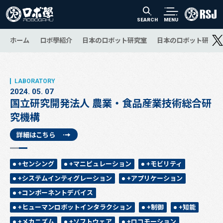
SEARCH
MENU
ホーム
ロボ學紹介
日本のロボット研究室
日本のロボット研究の
2024. 05. 07
国立研究開発法人 農業・食品産業技術総合研
究機構
詳細はこちら
+センシング
+マニピュレーション
+モビリティ
+システムインティグレーション
+アプリケーション
+コンポーネントデバイス
+ヒューマンロボットインタラクション
+制御
+知能
+メカニズム
+ソフトウェア
+ロコモーション