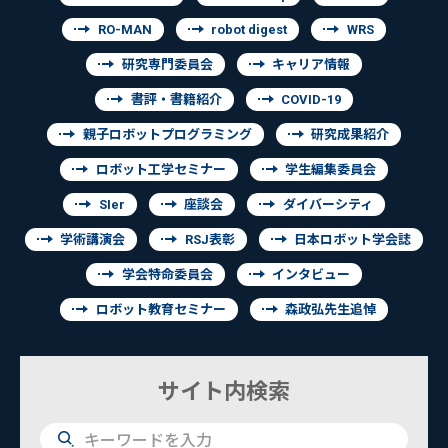
RO-MAN
robot digest
WRS
研究専門委員会
キャリア情報
書評・書籍紹介
COVID-19
親子ロボットプログラミング
研究成果紹介
ロボット工学セミナー
学生編集委員会
SIer
座談会
ダイバーシティ
学術講演会
RSJ表彰
日本ロボット学会誌
学会特命委員会
インタビュー
ロボット教育セミナー
森政弘先生追悼
サイト内検索