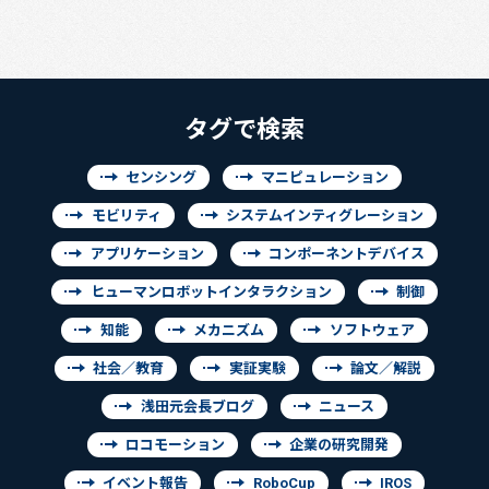
タグで検索
センシング
マニピュレーション
モビリティ
システムインティグレーション
アプリケーション
コンポーネントデバイス
ヒューマンロボットインタラクション
制御
知能
メカニズム
ソフトウェア
社会／教育
実証実験
論文／解説
浅田元会長ブログ
ニュース
ロコモーション
企業の研究開発
イベント報告
RoboCup
IROS