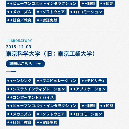
+ヒューマンロボットインタラクション
+制御
+知能
+メカニズム
+ソフトウェア
+ロコモーション
+社会／教育
+実証実験
2015. 12. 03
東京科学大学（旧：東京工業大学）
詳細はこちら
+センシング
+マニピュレーション
+モビリティ
+システムインティグレーション
+アプリケーション
+コンポーネントデバイス
+ヒューマンロボットインタラクション
+制御
+知能
+メカニズム
+ソフトウェア
+ロコモーション
+社会／教育
+実証実験