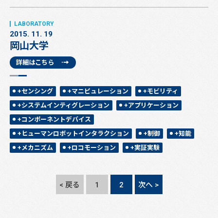
2015. 11. 19
岡山大学
詳細はこちら
+センシング
+マニピュレーション
+モビリティ
+システムインティグレーション
+アプリケーション
+コンポーネントデバイス
+ヒューマンロボットインタラクション
+制御
+知能
+メカニズム
+ロコモーション
+実証実験
< 戻る
1
2
次へ >