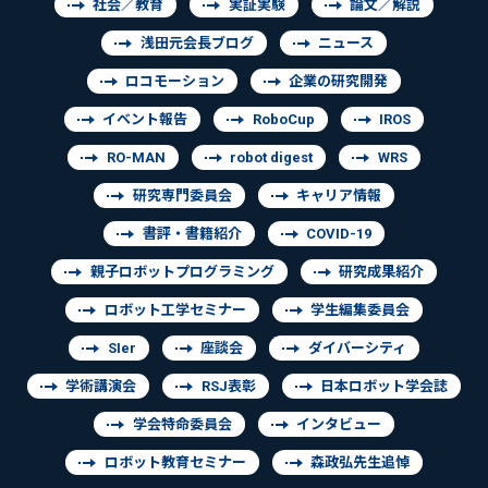
社会／教育
実証実験
論文／解説
浅田元会長ブログ
ニュース
ロコモーション
企業の研究開発
イベント報告
RoboCup
IROS
RO-MAN
robot digest
WRS
研究専門委員会
キャリア情報
書評・書籍紹介
COVID-19
親子ロボットプログラミング
研究成果紹介
ロボット工学セミナー
学生編集委員会
SIer
座談会
ダイバーシティ
学術講演会
RSJ表彰
日本ロボット学会誌
学会特命委員会
インタビュー
ロボット教育セミナー
森政弘先生追悼