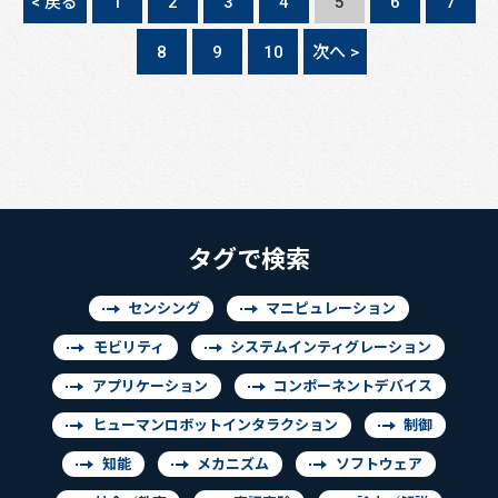
< 戻る
1
2
3
4
5
6
7
8
9
10
次へ >
タグで検索
センシング
マニピュレーション
モビリティ
システムインティグレーション
アプリケーション
コンポーネントデバイス
ヒューマンロボットインタラクション
制御
知能
メカニズム
ソフトウェア