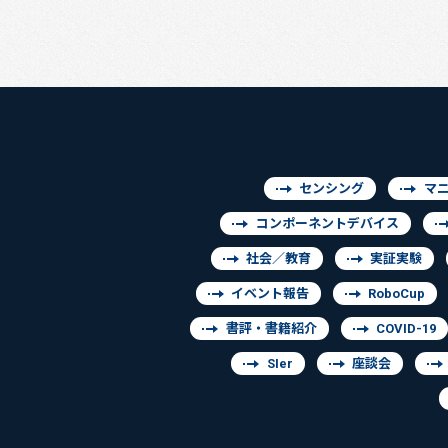
センシング
マ
コンポーネントデバイス
社会／教育
実証実験
イベント報告
RoboCup
書評・書籍紹介
COVID-19
SIer
座談会