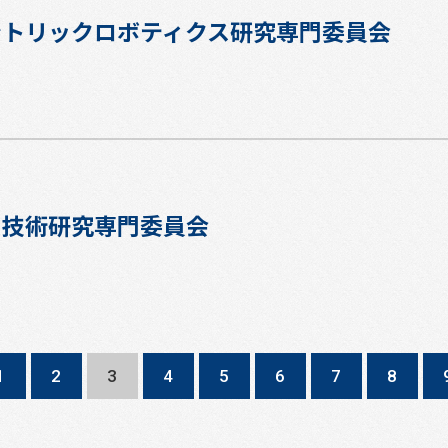
ントリックロボティクス研究専門委員会
ト技術研究専門委員会
1
2
3
4
5
6
7
8