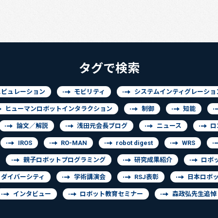
タグで検索
ニピュレーション
モビリティ
システムインティグレーショ
ヒューマンロボットインタラクション
制御
知能
論文／解説
浅田元会長ブログ
ニュース
ロ
IROS
RO-MAN
robot digest
WRS
親子ロボットプログラミング
研究成果紹介
ロボ
ダイバーシティ
学術講演会
RSJ表彰
日本ロボ
インタビュー
ロボット教育セミナー
森政弘先生追悼